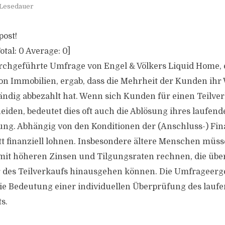
 Lesedauer
post!
otal:
0
Average:
0
]
rchgeführte Umfrage von Engel & Völkers Liquid Home,
von Immobilien, ergab, dass die Mehrheit der Kunden i
tändig abbezahlt hat. Wenn sich Kunden für einen Teilver
eiden, bedeutet dies oft auch die Ablösung ihres laufend
ng. Abhängig von den Konditionen der (Anschluss-) Fi
itt finanziell lohnen. Insbesondere ältere Menschen müs
it höheren Zinsen und Tilgungsraten rechnen, die über
des Teilverkaufs hinausgehen können. Die Umfrageerg
ie Bedeutung einer individuellen Überprüfung des lauf
s.