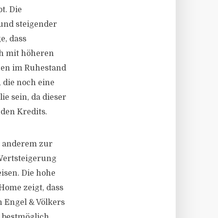
t. Die
 und steigender
e, dass
h mit höheren
onen im Ruhestand
 die noch eine
e sein, da dieser
den Kredits.
r anderem zur
 Wertsteigerung
eisen. Die hohe
Home zeigt, dass
n Engel & Völkers
n bestmöglich