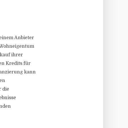
 einem Anbieter
hr Wohneigentum
kauf ihrer
en Kredits für
nanzierung kann
sen
 die
ebnisse
enden