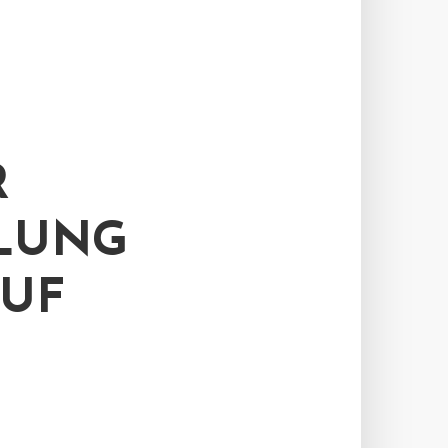
R
LUNG
UF