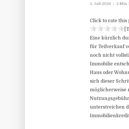
5. Juli 2024
2 Min.
Click to rate this 
[T
Eine kürzlich du
für Teilverkauf 
noch nicht volls
Immobilie entsch
Haus oder Wohnu
sich dieser Schr
möglicherweise m
Nutzungsgebühr 
unterstreichen d
Immobilienkredit