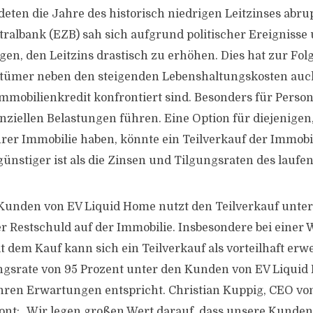
eten die Jahre des historisch niedrigen Leitzinses abrup
ralbank (EZB) sah sich aufgrund politischer Ereignisse
en, den Leitzins drastisch zu erhöhen. Dies hat zur Folg
tümer neben den steigenden Lebenshaltungskosten auc
Immobilienkredit konfrontiert sind. Besonders für Pers
nziellen Belastungen führen. Eine Option für diejenigen,
rer Immobilie haben, könnte ein Teilverkauf der Immobili
ünstiger ist als die Zinsen und Tilgungsraten des laufen
 Kunden von EV Liquid Home nutzt den Teilverkauf unte
r Restschuld auf der Immobilie. Insbesondere bei einer
t dem Kauf kann sich ein Teilverkauf als vorteilhaft erw
srate von 95 Prozent unter den Kunden von EV Liquid 
ihren Erwartungen entspricht. Christian Kuppig, CEO vo
ont: „Wir legen großen Wert darauf, dass unsere Kunde