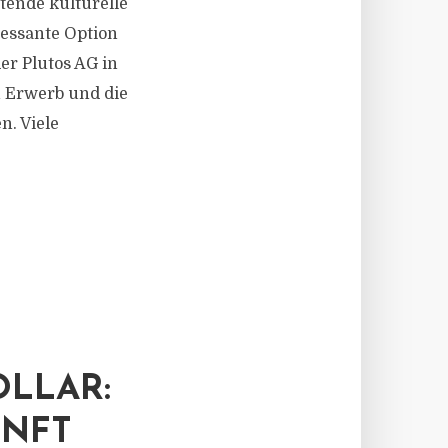
tende kulturelle
ressante Option
er Plutos AG in
n Erwerb und die
n. Viele
OLLAR:
UNFT