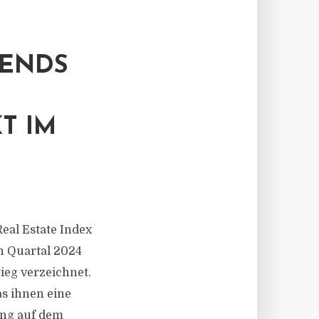
RENDS
T IM
al Estate Index
n Quartal 2024
ieg verzeichnet.
as ihnen eine
ung auf dem