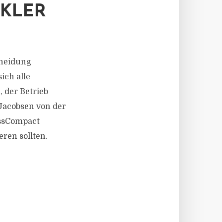
KLER
cheidung
ich alle
 der Betrieb
 Jacobsen von der
AssCompact
eren sollten.