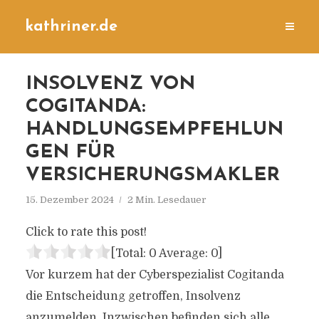
kathriner.de
INSOLVENZ VON
COGITANDA:
HANDLUNGSEMPFEHLUN
GEN FÜR
VERSICHERUNGSMAKLER
15. Dezember 2024
2 Min. Lesedauer
Click to rate this post!
[Total:
0
Average:
0
]
Vor kurzem hat der Cyberspezialist Cogitanda
die Entscheidung getroffen, Insolvenz
anzumelden. Inzwischen befinden sich alle