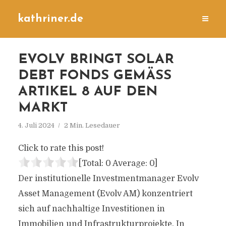
kathriner.de
EVOLV BRINGT SOLAR
DEBT FONDS GEMÄSS A
RTIKEL 8 AUF DEN M
ARKT
4. Juli 2024
2 Min. Lesedauer
Click to rate this post!
[Total:
0
Average:
0
]
Der institutionelle Investmentmanager Evolv
Asset Management (Evolv AM) konzentriert
sich auf nachhaltige Investitionen in
Immobilien und Infrastrukturprojekte. In