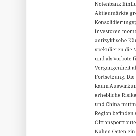
Notenbank Einflu
Aktienmärkte größ
Konsolidierungsp
Investoren mome
antizyklische Kä
spekulieren die M
und als Vorbote f
Vergangenheit al
Fortsetzung. Die
kaum Auswirkunge
erhebliche Risik
und China mutmaßl
Region befinden 
Öltransportroute
Nahen Osten ein 