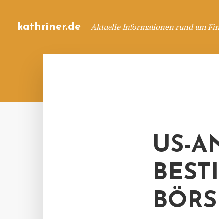
kathriner.de
Aktuelle Informationen rund um Fin
US-A
BEST
BÖRS