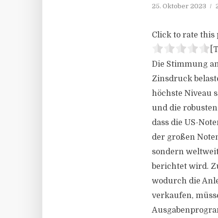
25. Oktober 2023
Click to rate this 
[T
Die Stimmung an
Zinsdruck belast
höchste Niveau se
und die robuste
dass die US-Noten
der großen Noten
sondern weltweit
berichtet wird. 
wodurch die Anle
verkaufen, müsse
Ausgabenprogram