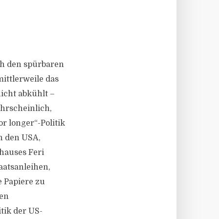
ch den spürbaren
ittlerweile das
icht abkühlt –
hrscheinlich,
r longer“-Politik
in den USA,
hauses Feri
aatsanleihen,
e Papiere zu
ten
tik der US-