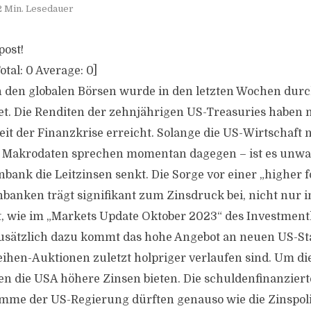
2 Min. Lesedauer
post!
otal:
0
Average:
0
]
 den globalen Börsen wurde in den letzten Wochen dur
et. Die Renditen der zehnjährigen US-Treasuries haben m
it der Finanzkrise erreicht. Solange die US-Wirtschaft n
n Makrodaten sprechen momentan dagegen – ist es unwa
bank die Leitzinsen senkt. Die Sorge vor einer „higher fo
banken trägt signifikant zum Zinsdruck bei, nicht nur 
, wie im „Markets Update Oktober 2023“ des Investment
Zusätzlich dazu kommt das hohe Angebot an neuen US-St
ihen-Auktionen zuletzt holpriger verlaufen sind. Um di
n die USA höhere Zinsen bieten. Die schuldenfinanzier
me der US-Regierung dürften genauso wie die Zinspoli