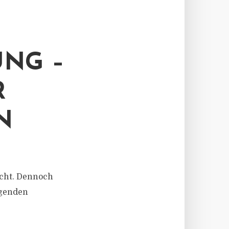
NG –
R
N
icht. Dennoch
ögenden