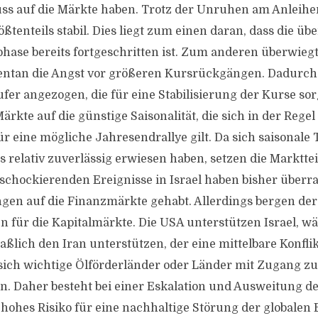
ss auf die Märkte haben. Trotz der Unruhen am Anleihe
tenteils stabil. Dies liegt zum einen daran, dass die üb
hase bereits fortgeschritten ist. Zum anderen überwiegt 
ntan die Angst vor größeren Kursrückgängen. Dadurc
ufer angezogen, die für eine Stabilisierung der Kurse s
ärkte auf die günstige Saisonalität, die sich in der Regel
ür eine mögliche Jahresendrallye gilt. Da sich saisonale 
s relativ zuverlässig erwiesen haben, setzen die Marktte
 schockierenden Ereignisse in Israel haben bisher über
n auf die Finanzmärkte gehabt. Allerdings bergen der
en für die Kapitalmärkte. Die USA unterstützen Israel, 
ich den Iran unterstützen, der eine mittelbare Konfliktp
sich wichtige Ölförderländer oder Länder mit Zugang zu
n. Daher besteht bei einer Eskalation und Ausweitung de
hohes Risiko für eine nachhaltige Störung der globalen