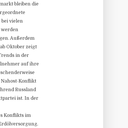
markt bleiben die
ergeordnete
bei vielen
h werden
orgen. Außerdem
 ab Oktober zeigt
Trends in der
ilnehmer auf ihre
raschenderweise
 Nahost-Konflikt
während Russland
artei ist. In der
s Konflikts im
 Erdölversorgung.