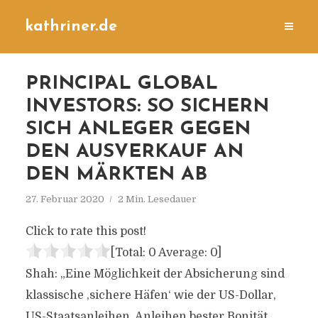
kathriner.de
PRINCIPAL GLOBAL
INVESTORS: SO SICHERN
SICH ANLEGER GEGEN
DEN AUSVERKAUF AN
DEN MÄRKTEN AB
27. Februar 2020
2 Min. Lesedauer
Click to rate this post!
[Total:
0
Average:
0
]
Shah: „Eine Möglichkeit der Absicherung sind
klassische ‚sichere Häfen‘ wie der US-Dollar,
US-Staatsanleihen, Anleihen bester Bonität