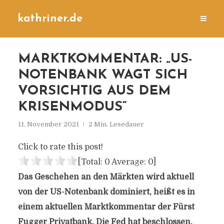
kathriner.de
MARKTKOMMENTAR: „US-
NOTENBANK WAGT SICH
VORSICHTIG AUS DEM
KRISENMODUS“
11. November 2021
2 Min. Lesedauer
Click to rate this post!
[Total:
0
Average:
0
]
Das Geschehen an den Märkten wird aktuell
von der US-Notenbank dominiert, heißt es in
einem aktuellen Marktkommentar der Fürst
Fugger Privatbank. Die Fed hat beschlossen,