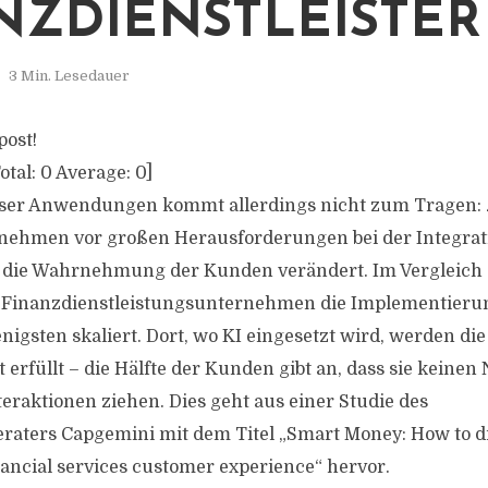
NZDIENSTLEISTER
3 Min. Lesedauer
post!
otal:
0
Average:
0
]
ieser Anwendungen kommt allerdings nicht zum Tragen:
rnehmen vor großen Herausforderungen bei der Integra
h die Wahrnehmung der Kunden verändert. Im Vergleich
i Finanzdienstleistungsunternehmen die Implementieru
enigsten skaliert. Dort, wo KI eingesetzt wird, werden d
erfüllt – die Hälfte der Kunden gibt an, dass sie keinen
teraktionen ziehen. Dies geht aus einer Studie des
ters Capgemini mit dem Titel „Smart Money: How to driv
nancial services customer experience“ hervor.