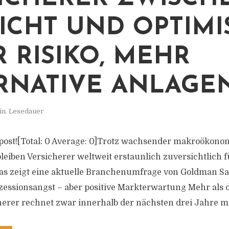
ICHT UND OPTIMI
 RISIKO, MEHR
RNATIVE ANLAGE
in. Lesedauer
is post![Total: 0 Average: 0]Trotz wachsender makroökon
leiben Versicherer weltweit erstaunlich zuversichtlich f
as zeigt eine aktuelle Branchenumfrage von Goldman Sa
ssionsangst – aber positive Markterwartung Mehr als di
herer rechnet zwar innerhalb der nächsten drei Jahre mit