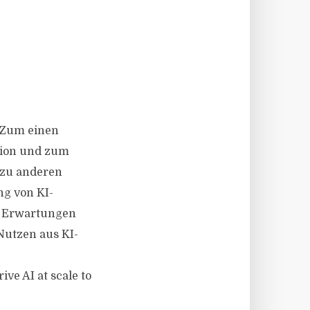
 Zum einen
tion und zum
 zu anderen
ng von KI-
ie Erwartungen
 Nutzen aus KI-
e AI at scale to