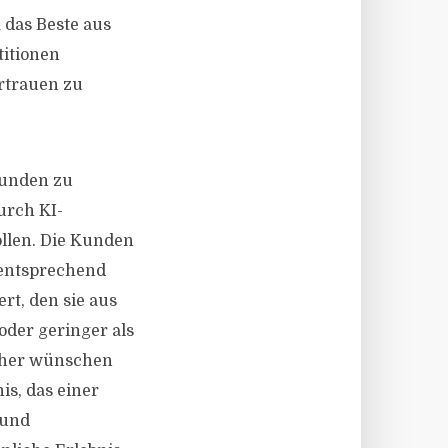
 das Beste aus
titionen
rtrauen zu
Kunden zu
urch KI-
ollen. Die Kunden
 entsprechend
ert, den sie aus
oder geringer als
ucher wünschen
is, das einer
 und