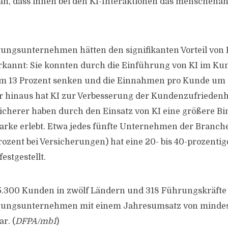
n, dass ihnen bei den KI-Interaktionen das menschenäh
tungsunternehmen hätten den signifikanten Vorteil von 
annt: Sie konnten durch die Einführung von KI im Ku
um 13 Prozent senken und die Einnahmen pro Kunde um
 hinaus hat KI zur Verbesserung der Kundenzufriedenhe
cherer haben durch den Einsatz von KI eine größere B
rke erlebt. Etwa jedes fünfte Unternehmen der Branche
ozent bei Versicherungen) hat eine 20- bis 40-prozentig
stgestellt.
5.300 Kunden in zwölf Ländern und 318 Führungskräfte
stungsunternehmen mit einem Jahresumsatz von mindes
r. (
DFPA/mb1
)