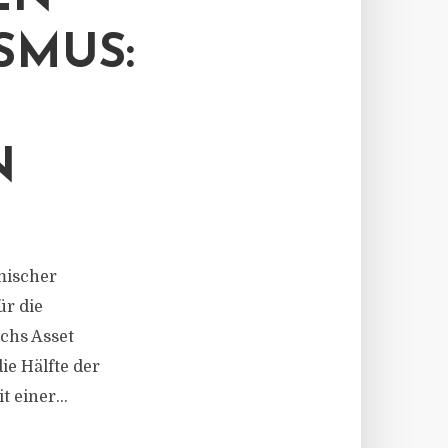
SMUS:
N
omischer
ür die
chs Asset
e Hälfte der
 einer...