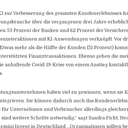
KI zur Verbesserung des gesamten Kundenerlebnisses ha
stungsbranche über die vergangenen drei Jahre erhebl
n 53 Prozent der Banken und 62 Prozent der Versichere
deninteraktionen mit KI-Anwendungen verknüpft. Vor d
. Etwas mehr als die Hälfte der Kunden (51 Prozent) komm
nterstützten Finanztransaktionen. Ebenso gehen die me
ie anhaltende Covid-19-Krise von einem Anstieg kontakt
s.
stungsunternehmen haben viel zu gewinnen, wenn sie KI
tegrieren. Sie können dadurch auch das Kundenerlebni
le für Unternehmen und Verbraucher allerdings gleiche
ind weitere Schritte notwendig,“ sagt Sandra Ficht, Head
emini Invent in Deutschland. „Organisationen sollten b