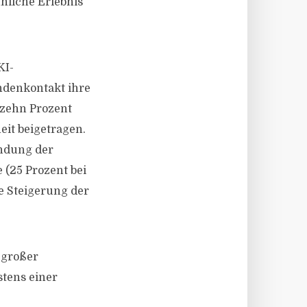
nliche Erlebnis
KI-
ndenkontakt ihre
 zehn Prozent
it beigetragen.
indung der
 (25 Prozent bei
e Steigerung der
 großer
tens einer