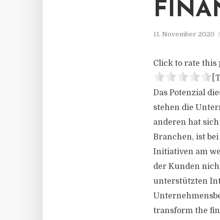
FINA
11. November 2020
Click to rate this 
[T
Das Potenzial d
stehen die Unte
anderen hat sic
Branchen, ist be
Initiativen am w
der Kunden nicht 
unterstützten In
Unternehmensbera
transform the fi