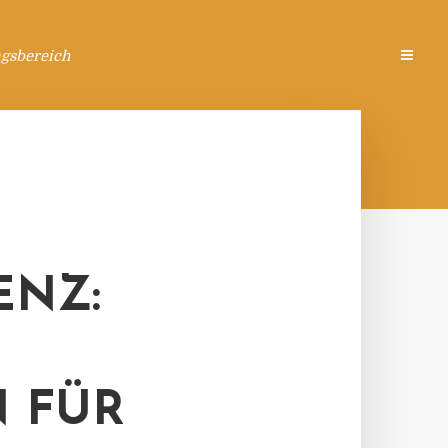
ngsbereich
ENZ:
 FÜR