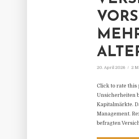
VORS
MEHR
ALTE
20. April 2026
2 M
Click to rate th
Unsicherheiten b
Kapitalmärkte. D
Management. Reze
befragten Versic