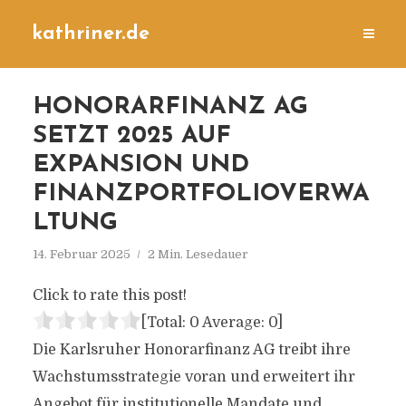
kathriner.de
HONORARFINANZ AG
SETZT 2025 AUF
EXPANSION UND
FINANZPORTFOLIOVERWA
LTUNG
14. Februar 2025
2 Min. Lesedauer
Click to rate this post!
[Total:
0
Average:
0
]
Die Karlsruher Honorarfinanz AG treibt ihre
Wachstumsstrategie voran und erweitert ihr
Angebot für institutionelle Mandate und