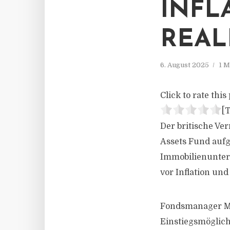
INFL
REAL
6. August 2025
1 M
Click to rate this 
[T
Der britische Ve
Assets Fund aufg
Immobilienuntern
vor Inflation und
Fondsmanager Ma
Einstiegsmöglich