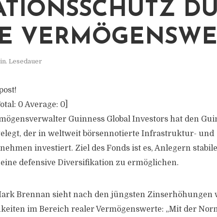
ATIONSSCHUTZ D
E VERMÖGENSWE
in. Lesedauer
post!
otal:
0
Average:
0
]
rmögensverwalter Guinness Global Investors hat den Gui
elegt, der in weltweit börsennotierte Infrastruktur- und
ehmen investiert. Ziel des Fonds ist es, Anlegern stabil
 eine defensive Diversifikation zu ermöglichen.
rk Brennan sieht nach den jüngsten Zinserhöhungen 
keiten im Bereich realer Vermögenswerte: „Mit der Nor