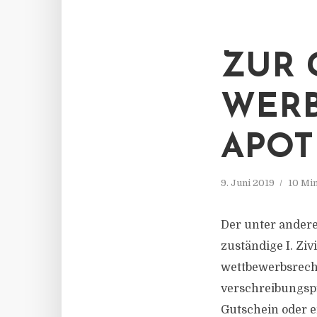
ZUR
WER
APO
9. Juni 2019
10 Mi
Der unter ander
zuständige I. Ziv
wettbewerbsrech
verschreibungspf
Gutschein oder 