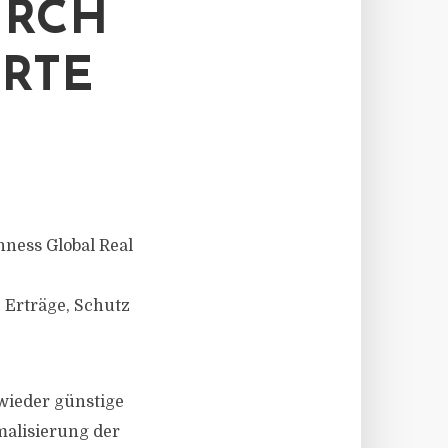
URCH
RTE
nness Global Real
e Erträge, Schutz
wieder günstige
malisierung der