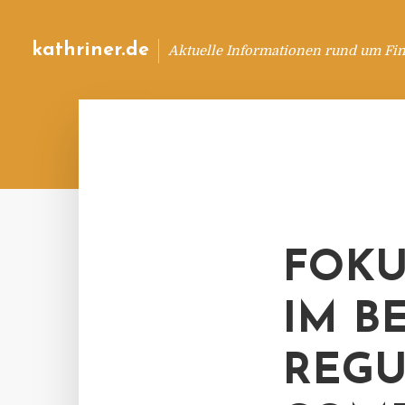
kathriner.de
Aktuelle Informationen rund um Fin
FOKU
IM B
REGU