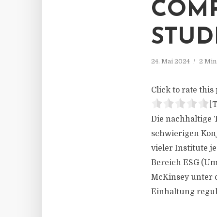
COMP
STUD
24. Mai 2024
2 Min
Click to rate this 
[T
Die nachhaltige 
schwierigen Konj
vieler Institute
Bereich ESG (Um
McKinsey unter 
Einhaltung regul