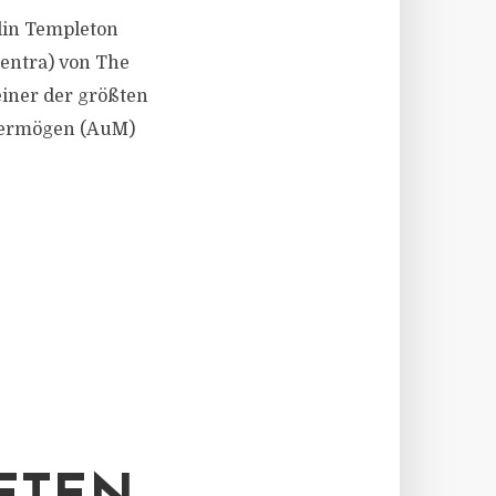
klin Templeton
entra) von The
einer der größten
 Vermögen (AuM)