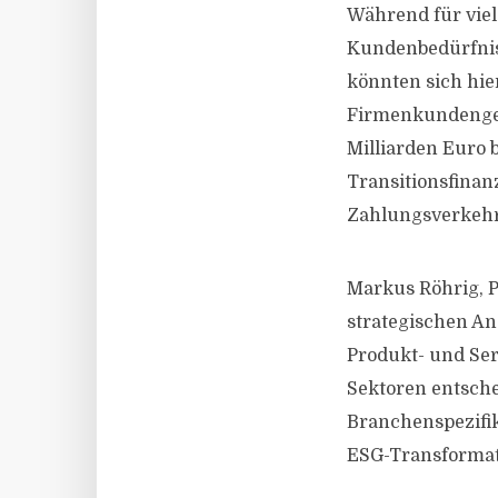
Während für vie
Kundenbedürfnis
könnten sich hie
Firmenkundengesc
Milliarden Euro 
Transitionsfina
Zahlungsverkeh
Markus Röhrig, P
strategischen An
Produkt- und Ser
Sektoren entsche
Branchenspezifik
ESG-Transformat