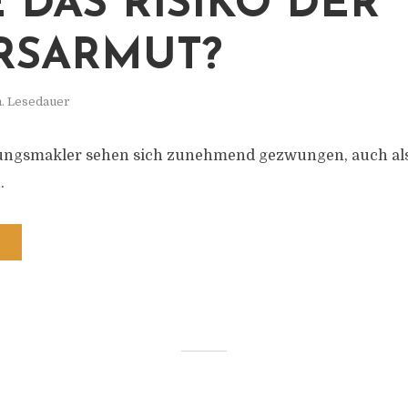
E DAS RISIKO DER
RSARMUT?
n. Lesedauer
rungsmakler sehen sich zunehmend gezwungen, auch al
.