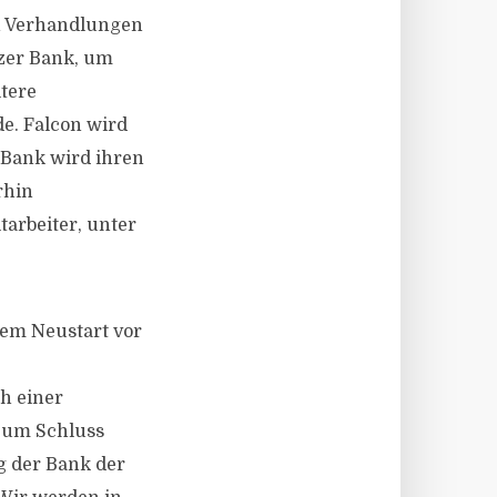
en Verhandlungen
zer Bank, um
tere
e. Falcon wird
 Bank wird ihren
rhin
tarbeiter, unter
rem Neustart vor
h einer
zum Schluss
g der Bank der