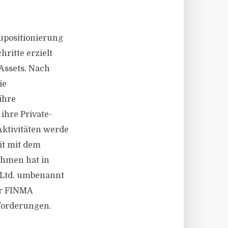
upositionierung
ritte erzielt
 Assets. Nach
ie
ihre
hre Private-
Aktivitäten werde
it mit dem
ehmen hat in
 Ltd. umbenannt
er FINMA
nforderungen.