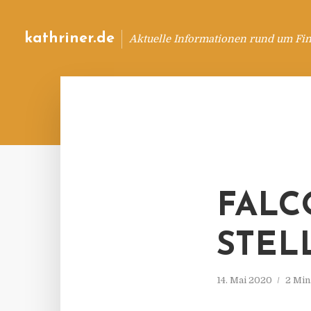
kathriner.de
Aktuelle Informationen rund um Fin
FALC
STEL
14. Mai 2020
2 Min