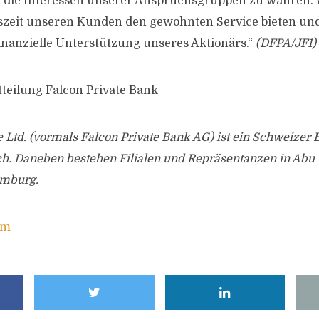
m die Interessen unserer Anspruchsgruppen zu wahren. 
szeit unseren Kunden den gewohnten Service bieten und
finanzielle Unterstützung unseres Aktionärs.“
(DFPA/JF1)
tteilung Falcon Private Bank
e Ltd. (vormals Falcon Private Bank AG) ist ein Schweizer
ch. Daneben bestehen Filialen und Repräsentanzen in Abu 
mburg.
om