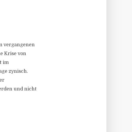
im vergangenen
ie Krise von
t im
age zynisch.
er
rden und nicht