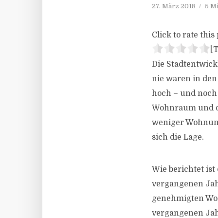
27. März 2018
5 M
Click to rate this 
[T
Die Stadtentwickl
nie waren in de
hoch – und noch 
Wohnraum und die
weniger Wohnunge
sich die Lage.
Wie berichtet i
vergangenen Jahr
genehmigten Woh
vergangenen Jahr