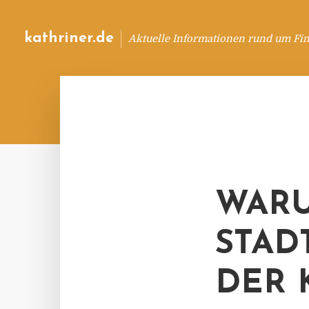
kathriner.de
Aktuelle Informationen rund um Fin
WARU
STAD
DER 