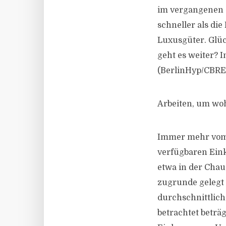
im vergangenen J
schneller als di
Luxusgüter. Glück
geht es weiter? 
(BerlinHyp/CBRE)
Arbeiten, um wo
Immer mehr vom 
verfügbaren Eink
etwa in der Chaus
zugrunde gelegt 
durchschnittlich
betrachtet beträ