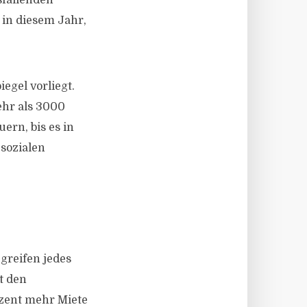
sfallenden
in diesem Jahr,
egel vorliegt.
ehr als 3000
ern, bis es in
 sozialen
greifen jedes
t den
ozent mehr Miete