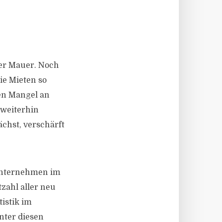
der Mauer. Noch
e Mieten so
den Mangel an
 weiterhin
chst, verschärft
Unternehmen im
zahl aller neu
istik im
nter diesen