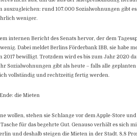
eiteres nicht aus, um die aus der Mietpreisbindung herau
 auszugleichen: rund 107.000 Sozialwohnungen gibt es 
hrlich weniger.
nem internen Bericht des Senats hervor, der dem Tagesspi
 wenig. Dabei meldet Berlins Förderbank IBB, sie habe m
2017 bewilligt. Trotzdem wird es bis zum Jahr 2020 dau
hr Sozialwohnungen gibt als heute – falls alle geplanten
ch vollständig und rechtzeitig fertig werden.
nde: die Mieten
one wollen, stehen sie Schlange vor dem Apple-Store und 
e Tasche für das begehrte Gut. Genauso verhält es sich mi
lin und deshalb steigen die Mieten in der Stadt. 8,8 Pr