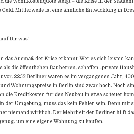
die Wohnkostenquote steigt – die Krise in der Stadten
 Geld. Mittlerweile ist eine ähnliche Entwicklung in Dre
auf Dir was!
n das Ausmaß der Krise erkannt. Wer es sich leisten kann
 als die öffentlichen Bauherren, schaffen „private Hau
vor: 2253 Berliner waren es im vergangenen Jahr, 400
 und Wohnungspreise in Berlin sind zwar hoch. Noch si
nn die Kreditkosten für den Neubau in etwa so teuer ko
in der Umgebung, muss das kein Fehler sein. Denn mit 
net niemand wirklich. Der Mehrheit der Berliner hilft das
 genug, um eine eigene Wohnung zu kaufen.