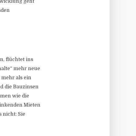
twicklung geht
sden
, flüchtet ins
shalte“ mehr neue
 mehr als ein
nd die Bauzinsen
mmen wie die
sinkenden Mieten
 nicht: Sie