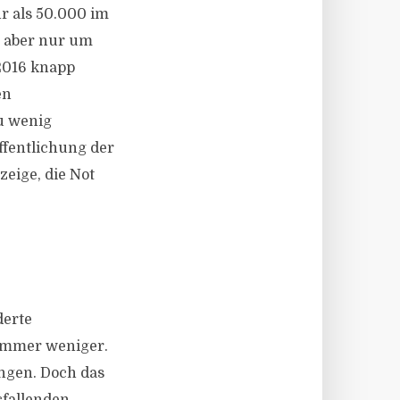
 als 50.000 im
6 aber nur um
2016 knapp
en
u wenig
ffentlichung der
eige, die Not
derte
 immer weniger.
ngen. Doch das