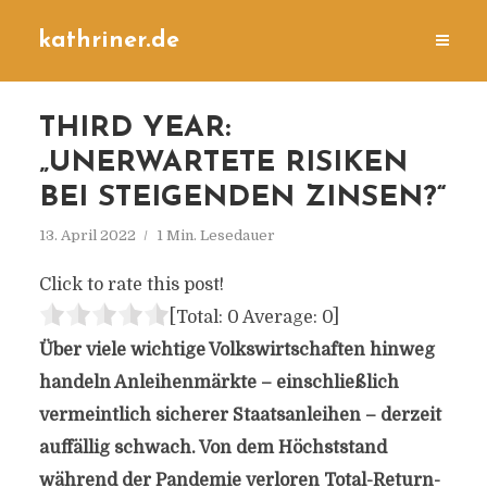
kathriner.de
THIRD YEAR:
„UNERWARTETE RISIKEN
BEI STEIGENDEN ZINSEN?“
13. April 2022
1 Min. Lesedauer
Click to rate this post!
[Total:
0
Average:
0
]
Über viele wichtige Volkswirtschaften hinweg
handeln Anleihenmärkte – einschließlich
vermeintlich sicherer Staatsanleihen – derzeit
auffällig schwach. Von dem Höchststand
während der Pandemie verloren Total-Return-