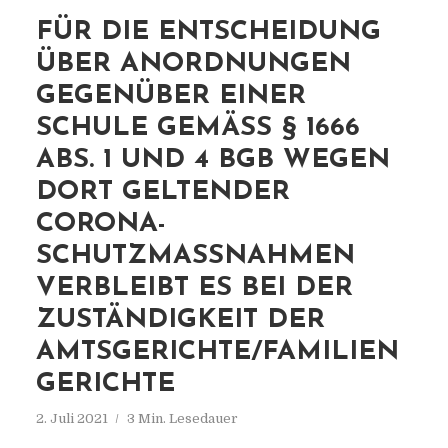
FÜR DIE ENTSCHEIDUNG
ÜBER ANORDNUNGEN
GEGENÜBER EINER
SCHULE GEMÄSS § 1666 A
BS. 1 UND 4 BGB WEGEN D
ORT GELTENDER C
ORONA-S
CHUTZMASSNAHMEN VE
RBLEIBT ES BEI DER ZU
STÄNDIGKEIT DER AM
TSGERICHTE/FAMILIENGE
RICHTE
2. Juli 2021
3 Min. Lesedauer