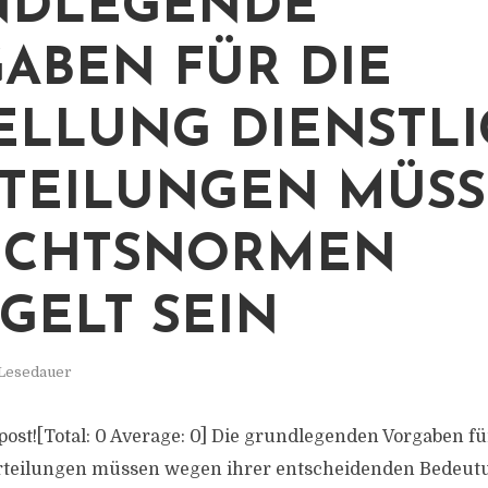
NDLEGENDE
ABEN FÜR DIE
ELLUNG DIENSTL
TEILUNGEN MÜS
ECHTSNORMEN
GELT SEIN
 Lesedauer
s post![Total: 0 Average: 0] Die grundlegenden Vorgaben fü
urteilungen müssen wegen ihrer entscheidenden Bedeut