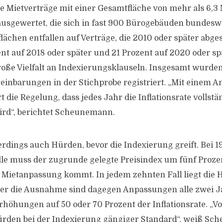
te Mietverträge mit einer Gesamtfläche von mehr als 6,3 
sgewertet, die sich in fast 900 Bürogebäuden bundeswe
lächen entfallen auf Verträge, die 2010 oder später abge
nt auf 2018 oder später und 21 Prozent auf 2020 oder spä
 große Vielfalt an Indexierungsklauseln. Insgesamt wurd
einbarungen in der Stichprobe registriert. „Mit einem An
 die Regelung, dass jedes Jahr die Inflationsrate vollstä
ird“, berichtet Scheunemann.
lerdings auch Hürden, bevor die Indexierung greift. Bei 1
le muss der zugrunde gelegte Preisindex um fünf Prozen
r Mietanpassung kommt. In jedem zehnten Fall liegt die 
her die Ausnahme sind dagegen Anpassungen alle zwei J
rhöhungen auf 50 oder 70 Prozent der Inflationsrate. „V
rden bei der Indexierung gängiger Standard“, weiß Sc