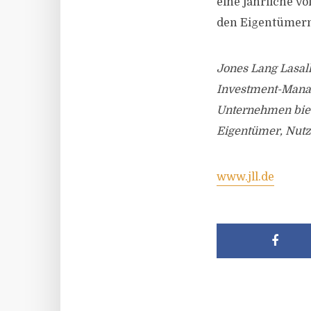
eine jährliche v
den Eigentümern 
Jones Lang Lasalle
Investment-Manag
Unternehmen biet
Eigentümer, Nutz
www.jll.de