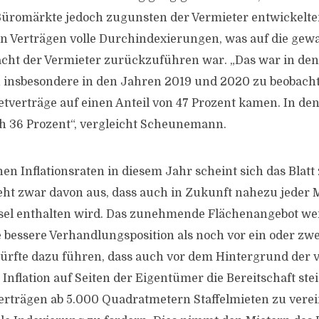
 Büromärkte jedoch zugunsten der Vermieter entwickelten
en Verträgen volle Durchindexierungen, was auf die ge
ht der Vermieter zurückzuführen war. „Das war in de
insbesondere in den Jahren 2019 und 2020 zu beobacht
ietverträge auf einen Anteil von 47 Prozent kamen. In de
ch 36 Prozent“, vergleicht Scheunemann.
nen Inflationsraten in diesem Jahr scheint sich das Blat
t zwar davon aus, dass auch in Zukunft nahezu jeder M
el enthalten wird. Das zunehmende Flächenangebot wer
ne bessere Verhandlungsposition als noch vor ein oder zw
dürfte dazu führen, dass auch vor dem Hintergrund der v
Inflation auf Seiten der Eigentümer die Bereitschaft ste
erträgen ab 5.000 Quadratmetern Staffelmieten zu verei