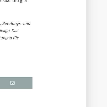
Risiko und gibt
-, Beratungs- und
cago. Das
tungen für