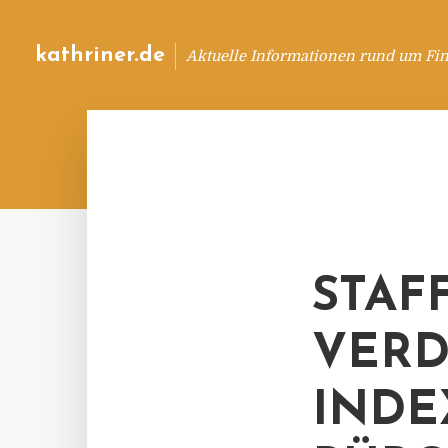
kathriner.de
Aktuelle Informationen rund um Fin
STAF
VER
INDE