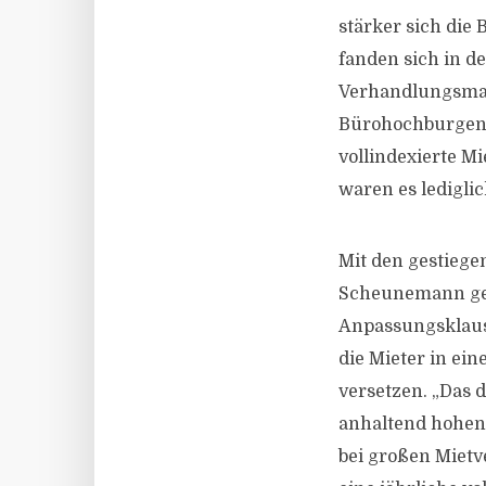
stärker sich die
fanden sich in d
Verhandlungsmac
Bürohochburgen 
vollindexierte M
waren es ledigli
Mit den gestiege
Scheunemann geh
Anpassungsklaus
die Mieter in ei
versetzen. „Das 
anhaltend hohen 
bei großen Mietv