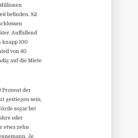
Millionen
it befinden. 82
schlossen
ter. Auffallend
en knapp 100
teil von 40
ndig auf die Miete
9 Prozent der
t gestiegen sein,
Hürde sogar bei
ahre oder
or etwa zehn
heunemann. Je