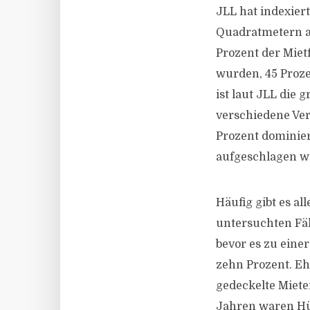
JLL hat indexier
Quadratmetern au
Prozent der Mietf
wurden, 45 Proze
ist laut JLL die
verschiedene Ver
Prozent dominiert
aufgeschlagen w
Häufig gibt es al
untersuchten Fäl
bevor es zu eine
zehn Prozent. E
gedeckelte Miete
Jahren waren Hü