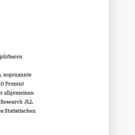
 spürbaren
n, sogenannte
80 Prozent
er allgemeinen
 Research JLL
s Statistischen