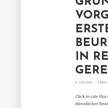
GRU
VORG
ERST
BEUR
IN R
GERE
9. Juli 2021
3 Min.
Click to rate thi
dienstlicher Be