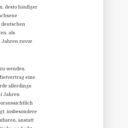
, desto häufiger
wachsene
n deutschen
en, als
n Jahren zuvor
t zu wenden.
ietvertrag eine
de allerdings
ei Jahren
oraussichtlich
igt, insbesondere
nbaren, anstatt