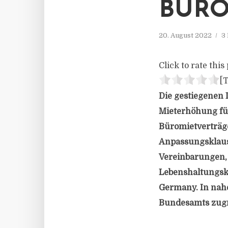
BÜRO
20. August 2022
3
Click to rate this 
[T
Die gestiegenen 
Mieterhöhung füh
Büromietverträg
Anpassungsklause
Vereinbarungen, 
Lebenshaltungsk
Germany. In nahe
Bundesamts zugr