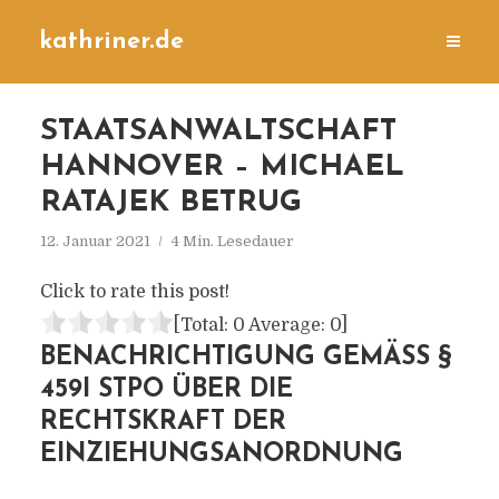
kathriner.de
STAATSANWALTSCHAFT
HANNOVER – MICHAEL
RATAJEK BETRUG
12. Januar 2021
4 Min. Lesedauer
Click to rate this post!
[Total:
0
Average:
0
]
BENACHRICHTIGUNG GEMÄSS § 4
59I STPO ÜBER DIE R
ECHTSKRAFT DER E
INZIEHUNGSANORDNUNG