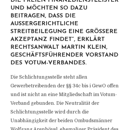
IE FREIEN FINANZDIENSTLEISTER U
ND MÖCHTEN SO DAZU B
EITRAGEN, DASS DIE A
USSERGERICHTLICHE ST
REITBEILEGUNG EINE GRÖSSERE AKZ
EPTANZ FINDET“, ERKLÄRT REC
HTSANWALT MARTIN KLEIN, GES
CHÄFTSFÜHRENDER VORSTAND DES
VOTUM-VERBANDES.
Die Schlichtungsstelle steht allen
Gewerbetreibenden der §§ 34c bis i GewO offen
und ist nicht an eine Mitgliedschaft im Votum-
Verband gebunden. Die Neutralität der
Schlichtungsstelle wird durch die
Unabhängigkeit der beiden Ombudsmänner
Wolfgang Arenhövel, ehemaliger Präsident des