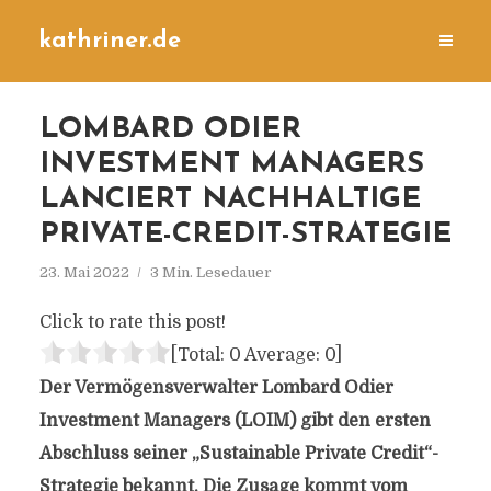
kathriner.de
LOMBARD ODIER
INVESTMENT MANAGERS
LANCIERT NACHHALTIGE
PRIVATE-CREDIT-STRATEGIE
23. Mai 2022
3 Min. Lesedauer
Click to rate this post!
[Total:
0
Average:
0
]
Der Vermögensverwalter Lombard Odier
Investment Managers (LOIM) gibt den ersten
Abschluss seiner „Sustainable Private Credit“-
Strategie bekannt. Die Zusage kommt vom