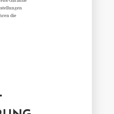
eits-Garantie“
kstellungen
hren die
T