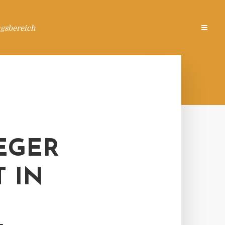
ngsbereich
EGER
 IN