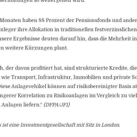
serhöhungen so weitergehen wird.
8 Monaten haben 88 Prozent der Pensionsfonds und ande
Anleger ihre Allokation in traditionellen festverzinsliche
nsere Ergebnisse deuten darauf hin, dass die Mehrheit i
en weitere Kürzungen plant.
, der davon profitiert hat, sind strukturierte Kredite, die
ie Transport, Infrastruktur, Immobilien und private Sc
iese Anlagevehikel können auf risikobereinigter Basis at
ngerer Korrelation zu Risikoanlagen im Vergleich zu viel
 Anlagen liefern.“
(DFPA/JF1)
ist eine Investmentgesellschaft mit Sitz in London.