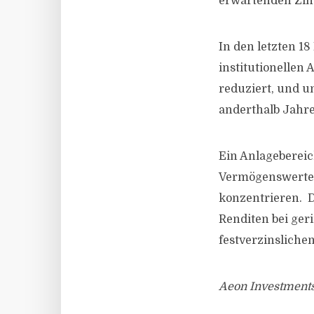
erwartenden Zin
In den letzten 1
institutionellen 
reduziert, und u
anderthalb Jahr
Ein Anlagebereich
Vermögenswerte w
konzentrieren. D
Renditen bei geri
festverzinslichen
Aeon Investments 