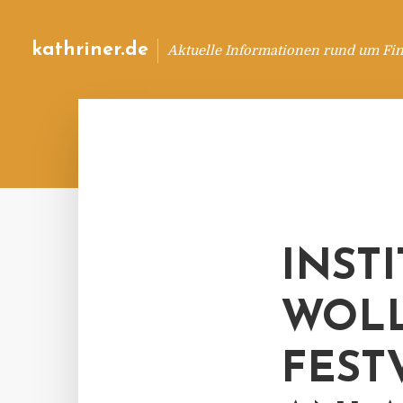
kathriner.de
Aktuelle Informationen rund um Fin
INST
WOLL
FEST