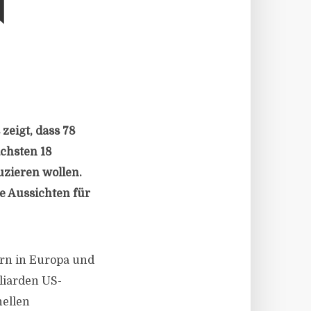
N
zeigt, dass 78
ächsten 18
uzieren wollen.
ie Aussichten für
ern in Europa und
liarden US-
nellen