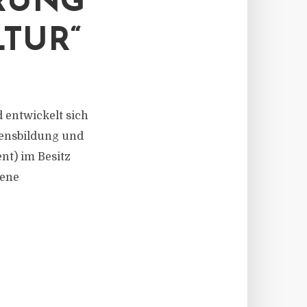
RUNG
TUR“
d entwickelt sich
gensbildung und
ent) im Besitz
dene