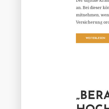
Der digitale Kra
an. Bei dieser k
mitnehmen, wenn
Versicherung or
WEITERLESEN
„BER