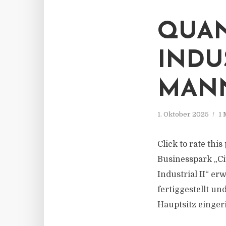
QUAN
INDU
MAN
1. Oktober 2025
1 
Click to rate thi
Businesspark „C
Industrial II“ e
fertiggestellt un
Hauptsitz einger