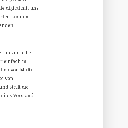
 digital mit uns
orten können.
ßenden
tet uns nun die
r einfach in
tion von Multi-
se von
d stellt die
nitos-Vorstand