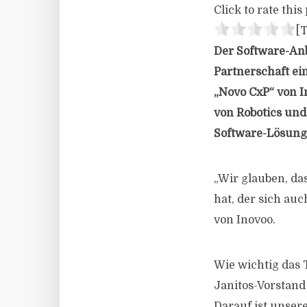
Click to rate this 
[T
Der Software-Anb
Partnerschaft ei
„Novo CxP“ von I
von Robotics und
Software-Lösung b
„Wir glauben, da
hat, der sich au
von Inovoo.
Wie wichtig das 
Janitos-Vorstand 
Darauf ist unsere