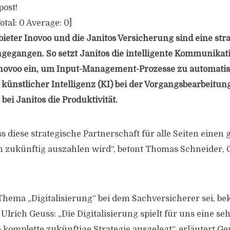
post!
otal:
0
Average:
0
]
ieter Inovoo und die Janitos Versicherung sind eine str
ngegangen. So setzt Janitos die intelligente Kommunikat
novoo ein, um Input-Management-Prozesse zu automatisi
 künstlicher Intelligenz (KI) bei der Vorgangsbearbeitun
ei Janitos die Produktivität.
ss diese strategische Partnerschaft für alle Seiten eine
ch zukünftig auszahlen wird“, betont Thomas Schneider,
Thema „Digitalisierung“ bei dem Sachversicherer sei, bek
Ulrich Geuss: „Die Digitalisierung spielt für uns eine seh
 komplette zukünftige Strategie ausgelegt“, erläutert Ge