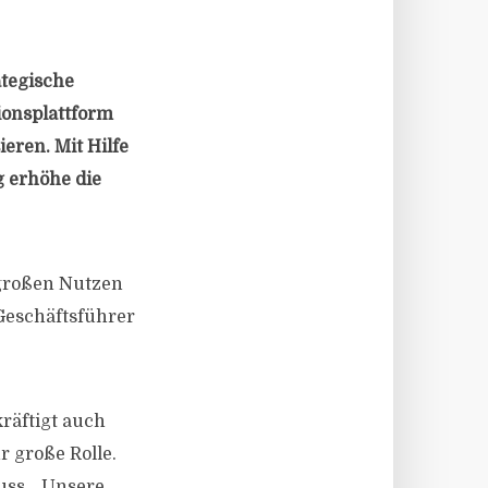
ategische
ionsplattform
eren. Mit Hilfe
g erhöhe die
n großen Nutzen
 Geschäftsführer
räftigt auch
r große Rolle.
uss. „Unsere