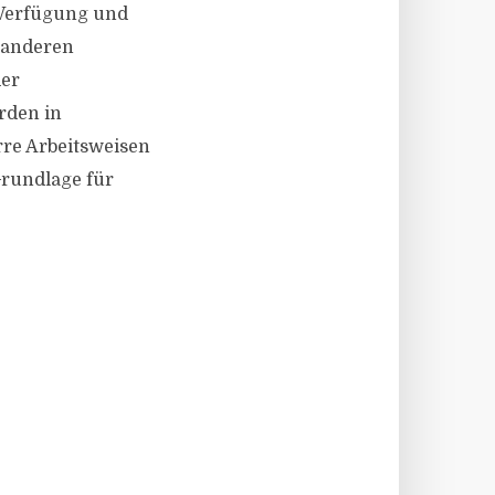
r Verfügung und
 anderen
der
rden in
rre Arbeitsweisen
Grundlage für