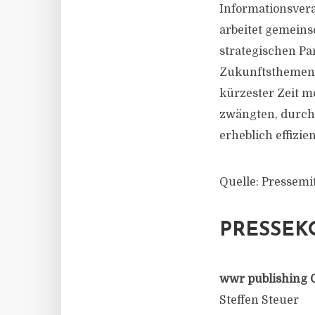
Informationsvera
arbeitet gemeins
strategischen Pa
Zukunftsthemen z
kürzester Zeit mo
zwängten, durch 
erheblich effizie
Quelle: Pressemi
PRESSEK
wwr publishing 
Steffen Steuer