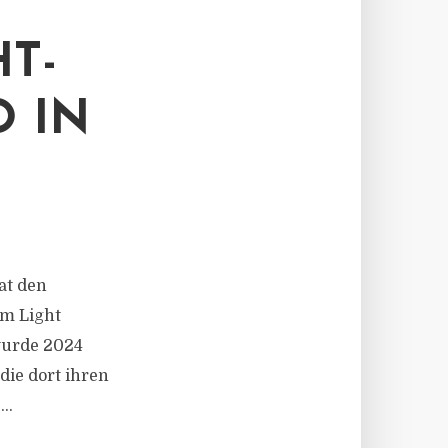
T-
O IN
at den
m Light
wurde 2024
 die dort ihren
..