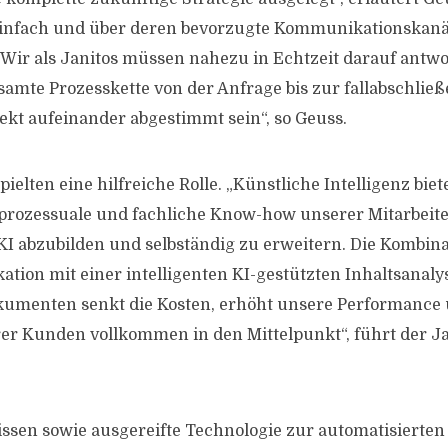
infach und über deren bevorzugte Kommunikationskanäle
ir als Janitos müssen nahezu in Echtzeit darauf antw
samte Prozesskette von der Anfrage bis zur fallabschlie
ekt aufeinander abgestimmt sein“, so Geuss.
pielten eine hilfreiche Rolle. „Künstliche Intelligenz bie
 prozessuale und fachliche Know-how unserer Mitarbeite
KI abzubilden und selbständig zu erweitern. Die Kombina
ion mit einer intelligenten KI-gestützten Inhaltsanaly
menten senkt die Kosten, erhöht unsere Performance un
r Kunden vollkommen in den Mittelpunkt“, führt der Ja
issen sowie ausgereifte Technologie zur automatisierten