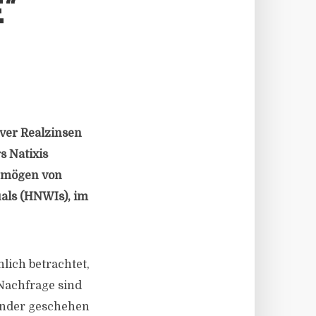
“
ver Realzinsen
s Natixis
ermögen von
als (HNWIs), im
lich betrachtet,
 Nachfrage sind
Wunder geschehen