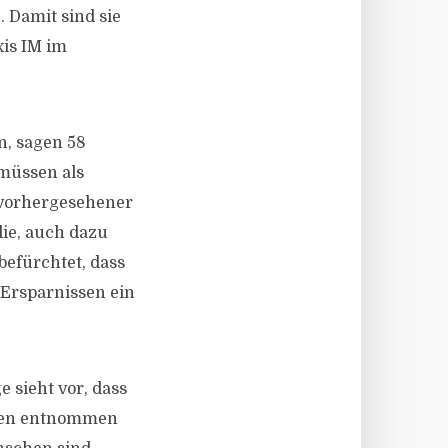
 Damit sind sie
xis IM im
n, sagen 58
 müssen als
nvorhergesehener
lie, auch dazu
befürchtet, dass
 Ersparnissen ein
 sieht vor, dass
mmen entnommen