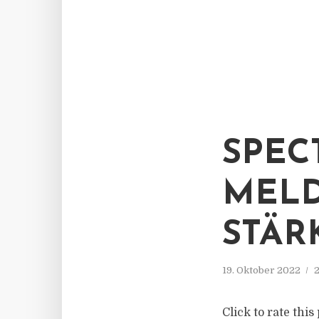
SPEC
MELD
STÄR
19. Oktober 2022
2
Click to rate thi