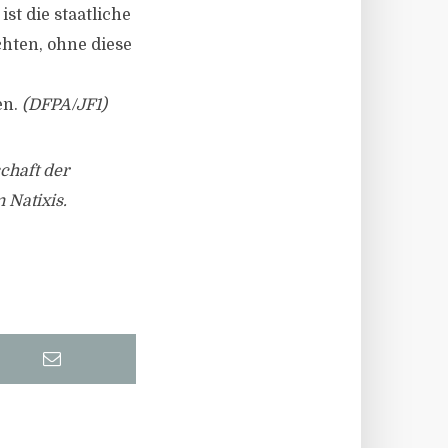
st die staatliche
chten, ohne diese
en.
(DFPA/JF1)
chaft der
 Natixis.