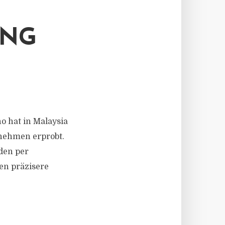
UNG
no hat in Malaysia
rnehmen erprobt.
den per
ren präzisere