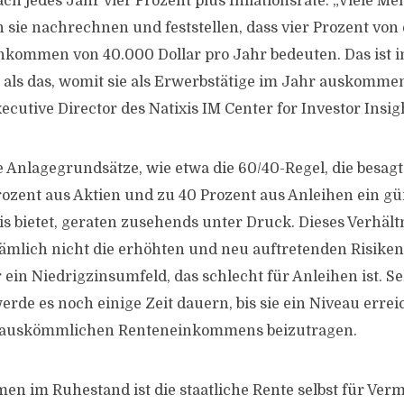
h jedes Jahr vier Prozent plus Inflationsrate. „Viele M
 sie nachrechnen und feststellen, dass vier Prozent von 
inkommen von 40.000 Dollar pro Jahr bedeuten. Das ist i
 als das, womit sie als Erwerbstätige im Jahr auskomme
ecutive Director des Natixis IM Center for Investor Insig
 Anlagegrundsätze, wie etwa die 60/40-Regel, die besagt,
Prozent aus Aktien und zu 40 Prozent aus Anleihen ein gü
is bietet, geraten zusehends unter Druck. Dieses Verhält
ämlich nicht die erhöhten und neu auftretenden Risiken
 ein Niedrigzinsumfeld, das schlecht für Anleihen ist. Sel
erde es noch einige Zeit dauern, bis sie ein Niveau erre
 auskömmlichen Renteneinkommens beizutragen.
n im Ruhestand ist die staatliche Rente selbst für Ver