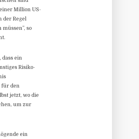
enschen sind
einer Million US-
n der Regel
n müssen”, so
ht.
 dass ein
nstiges Risiko-
nis
 für den
bst jetzt, wo die
ichen, um zur
mögende ein