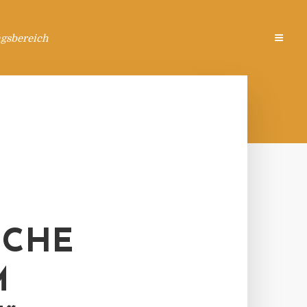
ngsbereich
EICHE
M