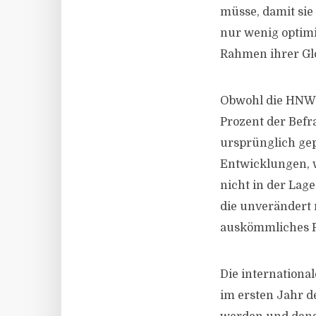
müsse, damit sie
nur wenig optimis
Rahmen ihrer Glo
Obwohl die HNWIs
Prozent der Befra
ursprünglich gep
Entwicklungen, w
nicht in der Lage
die unverändert 
auskömmliches R
Die internationa
im ersten Jahr 