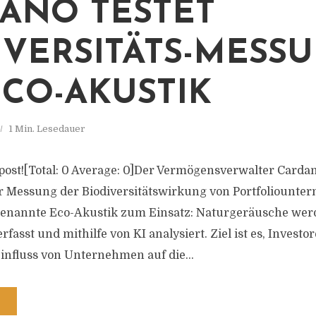
ANO TESTET
IVERSITÄTS-MESS
ECO-AKUSTIK
1 Min. Lesedauer
s post![Total: 0 Average: 0]Der Vermögensverwalter Carda
r Messung der Biodiversitätswirkung von Portfoliounte
enannte Eco-Akustik zum Einsatz: Naturgeräusche wer
asst und mithilfe von KI analysiert. Ziel ist es, Investo
influss von Unternehmen auf die...