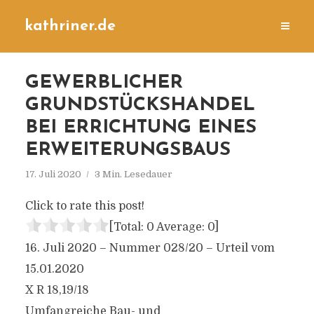
kathriner.de
GEWERBLICHER
GRUNDSTÜCKSHANDEL
BEI ERRICHTUNG EINES
ERWEITERUNGSBAUS
17. Juli 2020
3 Min. Lesedauer
Click to rate this post!
[Total:
0
Average:
0
]
16. Juli 2020 – Nummer 028/20 – Urteil vom
15.01.2020
X R 18,19/18
Umfangreiche Bau- und