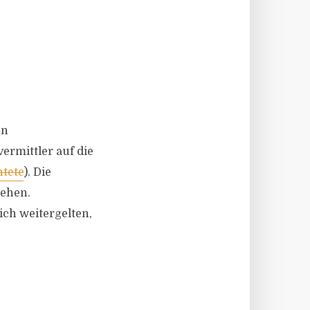
en
ermittler auf die
htete
). Die
sehen.
ch weitergelten,