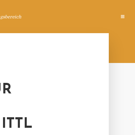
ngsbereich
UR
ITTL