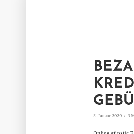
BEZA
KRED
GEBÜ
8. Januar 2020
3 M
Online günstig F