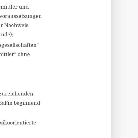
mittler und
svoraussetzungen
der Nachweis
unde);
sgesellschaften“
ittler“ ohne
nzureichenden
BaFin beginnend
sikoorientierte