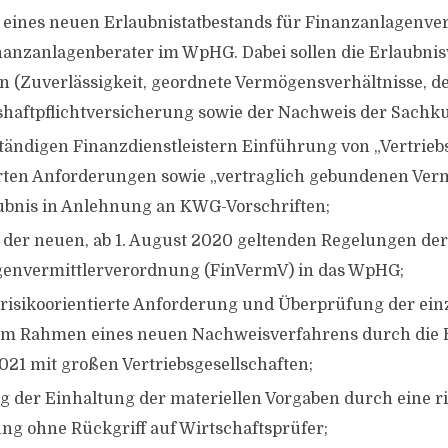
eines neuen Erlaubnistatbestands für Finanzanlagenver
anzanlagenberater im WpHG. Dabei sollen die Erlaubni
en (Zuverlässigkeit, geordnete Vermögensverhältnisse, 
shaftpflichtversicherung sowie der Nachweis der Sachk
tändigen Finanzdienstleistern Einführung von „Vertrieb
rten Anforderungen sowie „vertraglich gebundenen Verm
ubnis in Anlehnung an KWG-Vorschriften;
er neuen, ab 1. August 2020 geltenden Regelungen der
genvermittlerverordnung (FinVermV) in das WpHG;
 risikoorientierte Anforderung und Überprüfung der ei
im Rahmen eines neuen Nachweisverfahrens durch die 
021 mit großen Vertriebsgesellschaften;
 der Einhaltung der materiellen Vorgaben durch eine ri
ng ohne Rückgriff auf Wirtschaftsprüfer;