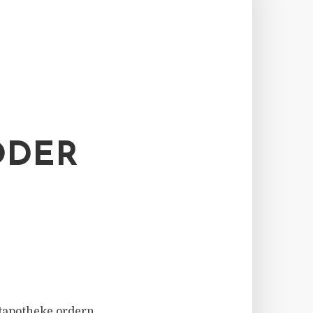
ODER
tapotheke ordern