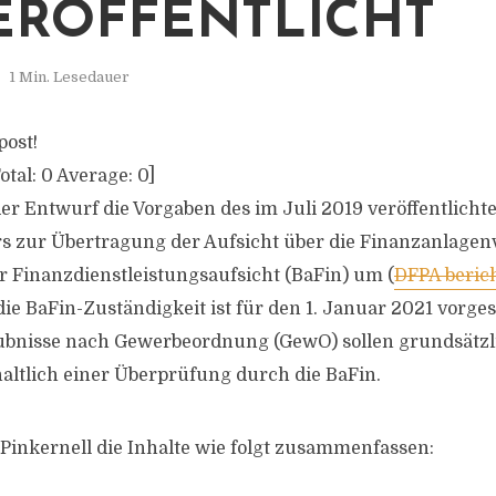
ERÖFFENTLICHT
1 Min. Lesedauer
post!
otal:
0
Average:
0
]
der Entwurf die Vorgaben des im Juli 2019 veröffentlicht
 zur Übertragung der Aufsicht über die Finanzanlagenv
r Finanzdienstleistungsaufsicht (BaFin) um (
DFPA beric
ie BaFin-Zuständigkeit ist für den 1. Januar 2021 vorge
ubnisse nach Gewerbeordnung (GewO) sollen grundsätzli
haltlich einer Überprüfung durch die BaFin.
 Pinkernell die Inhalte wie folgt zusammenfassen: