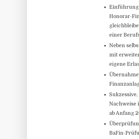
Einführung 
Honorar-Fin
gleichbleib
einer Beruf
Neben selbs
mit erweite
eigene Erla
Übernahme d
Finanzanla
Sukzessive,
Nachweise 
ab Anfang 2
Überprüfung
BaFin-Prüfu