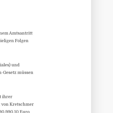
inem Amtsantritt
pieligen Folgen
iales) und
en-Gesetz müssen
t ihrer
tt von Kretschmer
90.990,10 Euro