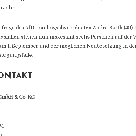
o Jahr.
nfrage des AfD-Landtagsabgeordneten André Barth (49). 
sfällen stehen nun insgesamt sechs Personen auf der V
um 1. September und der möglichen Neubesetzung in den
orgungsfälle.
ONTAKT
GmbH & Co. KG
74
u