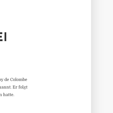
I
oy de Colombe
annt. Er folgt
 hatte.