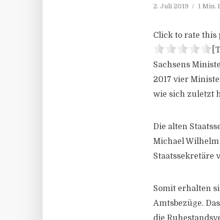
2. Juli 2019
1 Min.
Click to rate this 
[T
Sachsens Ministe
2017 vier Ministe
wie sich zuletzt 
Die alten Staats
Michael Wilhelm 
Staatssekretäre 
Somit erhalten s
Amtsbezüge. Das 
die Ruhestandsve