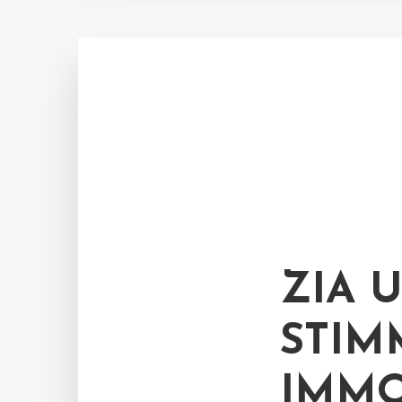
ZIA 
STIM
IMMO