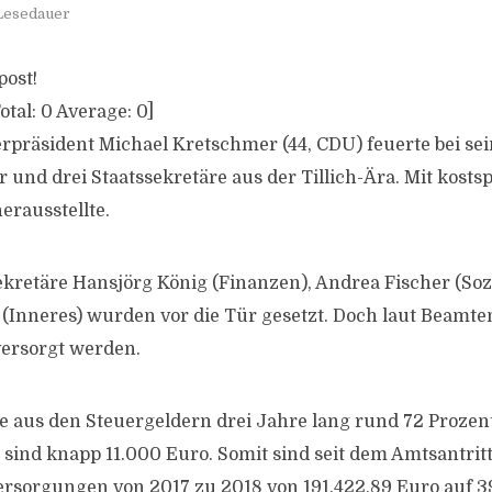
 Lesedauer
post!
otal:
0
Average:
0
]
rpräsident Michael Kretschmer (44, CDU) feuerte bei se
r und drei Staatssekretäre aus der Tillich-Ära. Mit kosts
herausstellte.
sekretäre Hansjörg König (Finanzen), Andrea Fischer (Soz
(Inneres) wurden vor die Tür gesetzt. Doch laut Beamt
versorgt werden.
ie aus den Steuergeldern drei Jahre lang rund 72 Prozen
sind knapp 11.000 Euro. Somit sind seit dem Amtsantri
rsorgungen von 2017 zu 2018 von 191.422,89 Euro auf 3