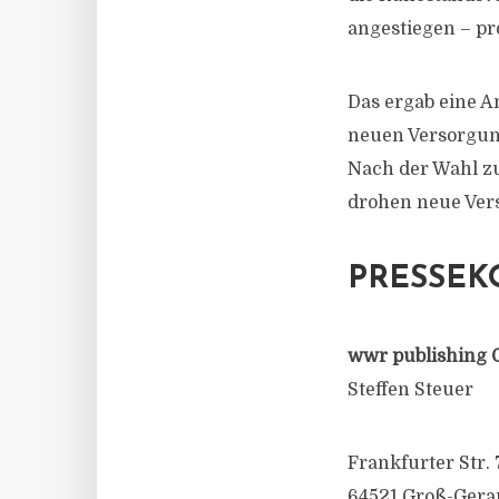
angestiegen – pr
Das ergab eine A
neuen Versorgung
Nach der Wahl z
drohen neue Vers
PRESSEK
wwr publishing 
Steffen Steuer
Frankfurter Str. 
64521 Groß-Gera