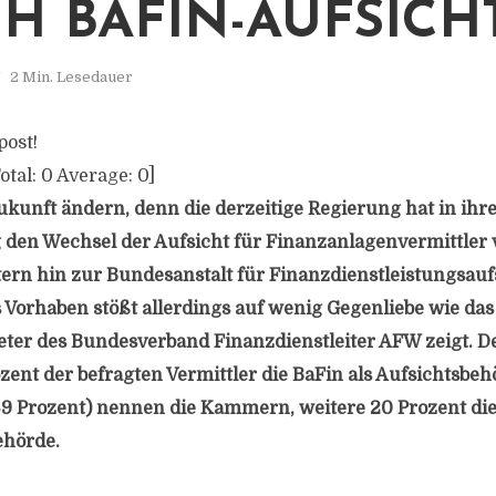
H BAFIN-AUFSICH
2 Min. Lesedauer
post!
otal:
0
Average:
0
]
 Zukunft ändern, denn die derzeitige Regierung hat in ih
g den Wechsel der Aufsicht für Finanzanlagenvermittler
n hin zur Bundesanstalt für Finanzdienstleistungsaufs
s Vorhaben stößt allerdings auf wenig Gegenliebe wie das
eter des Bundesverband Finanzdienstleiter AFW zeigt. 
ozent der befragten Vermittler die BaFin als Aufsichtsbe
 (69 Prozent) nennen die Kammern, weitere 20 Prozent d
ehörde.