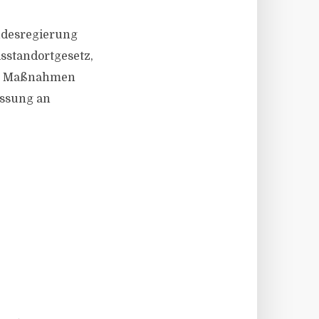
undesregierung
sstandortgesetz,
che Maßnahmen
assung an