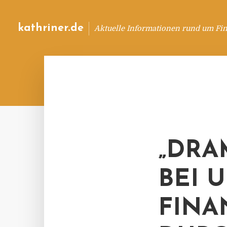
kathriner.de
Aktuelle Informationen rund um Fin
„DRA
BEI 
FINA