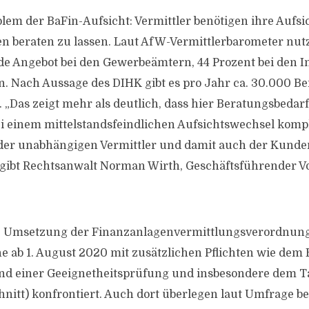
blem der BaFin-Aufsicht: Vermittler benötigen ihre Aufsi
en beraten zu lassen. Laut AfW-Vermittlerbarometer nut
e Angebot bei den Gewerbeämtern, 44 Prozent bei den I
 Nach Aussage des DIHK gibt es pro Jahr ca. 30.000 B
„Das zeigt mehr als deutlich, dass hier Beratungsbedarf 
i einem mittelstandsfeindlichen Aufsichtswechsel kompl
 der unabhängigen Vermittler und damit auch der Kunde
 gibt Rechtsanwalt Norman Wirth, Geschäftsführender V
ie Umsetzung der Finanzanlagenvermittlungsverordnun
e ab 1. August 2020 mit zusätzlichen Pflichten wie dem 
nd einer Geeignetheitsprüfung und insbesondere dem T
nitt) konfrontiert. Auch dort überlegen laut Umfrage be