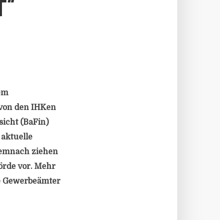
T“
rem
 von den IHKen
icht (BaFin)
 aktuelle
Demnach ziehen
hörde vor. Mehr
ie Gewerbeämter