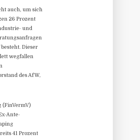
cht auch, um sich
zen 26 Prozent
ndustrie- und
eratungsanfragen
besteht. Dieser
ett wegfallen
n
orstand des AfW,
g (FinVermV)
Ex-Ante-
aping
reits 41 Prozent