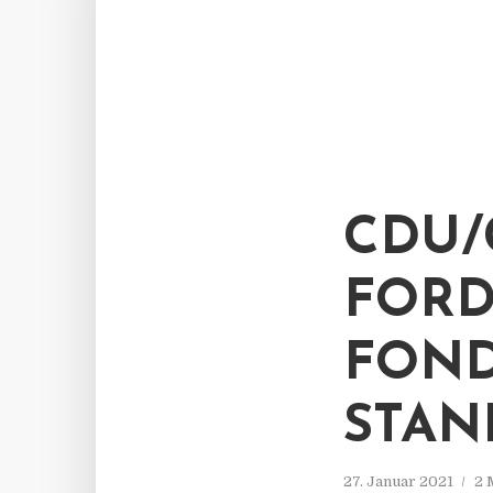
CDU/
FORD
FOND
STAN
27. Januar 2021
2 