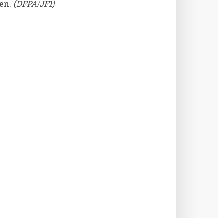
ben.
(DFPA/JF1)