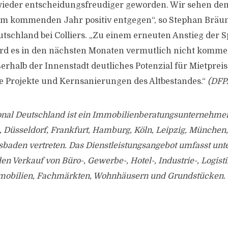
wieder entscheidungsfreudiger geworden. Wir sehen dem
em kommenden Jahr positiv entgegen“, so Stephan Bräun
eutschland bei Colliers. „Zu einem erneuten Anstieg der 
rd es in den nächsten Monaten vermutlich nicht kommen
erhalb der Innenstadt deutliches Potenzial für Mietprei
Projekte und Kernsanierungen des Altbestandes.“
(DFP
tional Deutschland ist ein Immobilienberatungsunternehme
, Düsseldorf, Frankfurt, Hamburg, Köln, Leipzig, München
sbaden vertreten. Das Dienstleistungsangebot umfasst unt
n Verkauf von Büro-, Gewerbe-, Hotel-, Industrie-, Logist
mobilien, Fachmärkten, Wohnhäusern und Grundstücken.