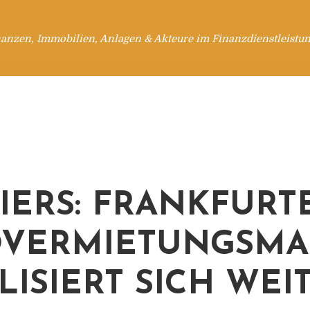
anzen, Immobilien, Anlagen & Akteure im Finanzdienstleistu
IERS: FRANKFURT
VERMIETUNGSMA
ILISIERT SICH WEI