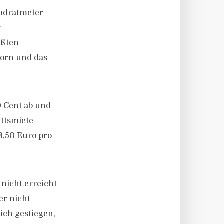
uadratmeter
r
ößten
born und das
 Cent ab und
ittsmiete
3,50 Euro pro
nicht erreicht
er nicht
ich gestiegen,