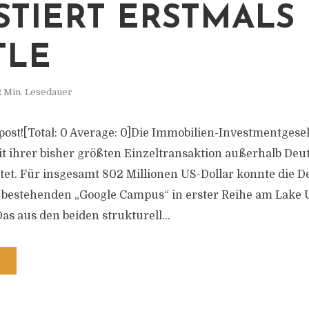
STIERT ERSTMALS 
TLE
2 Min. Lesedauer
s post![Total: 0 Average: 0]Die Immobilien-Investmentgese
it ihrer bisher größten Einzeltransaktion außerhalb Deu
tet. Für insgesamt 802 Millionen US-Dollar konnte die D
estehenden „Google Campus“ in erster Reihe am Lake Un
s aus den beiden strukturell...