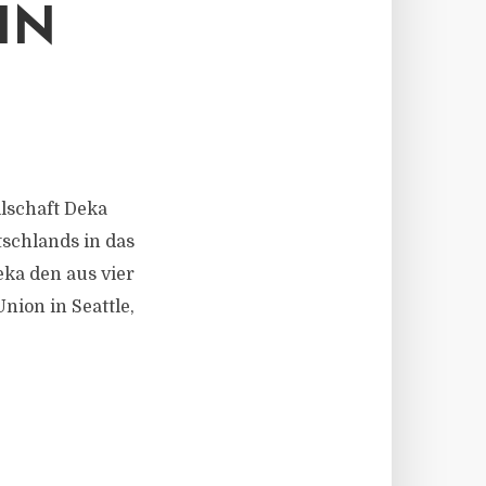
IN
llschaft Deka
tschlands in das
eka den aus vier
ion in Seattle,