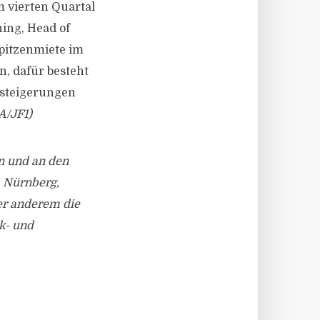
 vierten Quartal
ing, Head of
Spitzenmiete im
, dafür besteht
ssteigerungen
A/JF1)
n und an den
, Nürnberg,
er anderem die
ik- und