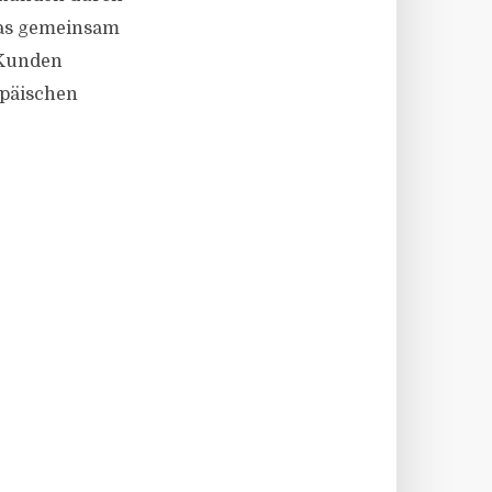
 das gemeinsam
 Kunden
opäischen