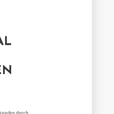
AL
EN
atkunden durch