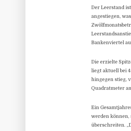
Der Leerstand is
angestiegen, was
Zwölfmonatsbetr
Leerstandsanstie
Bankenviertel au
Die erzielte Sp
liegt aktuell be
hingegen stieg, 
Quadratmeter an
Ein Gesamtjahres
werden können, s
überschreiten. „D