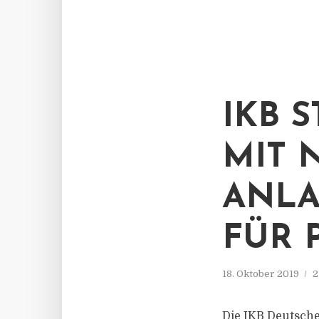
IKB 
MIT 
ANLA
FÜR 
18. Oktober 2019
2
Die IKB Deutsche