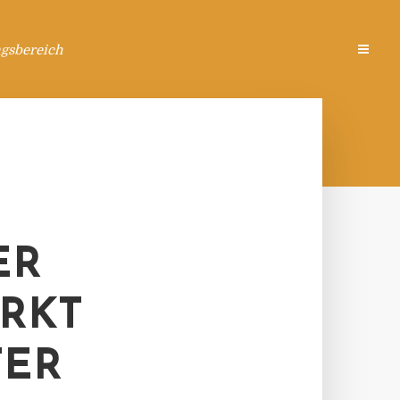
ngsbereich
ER
RKT
TER