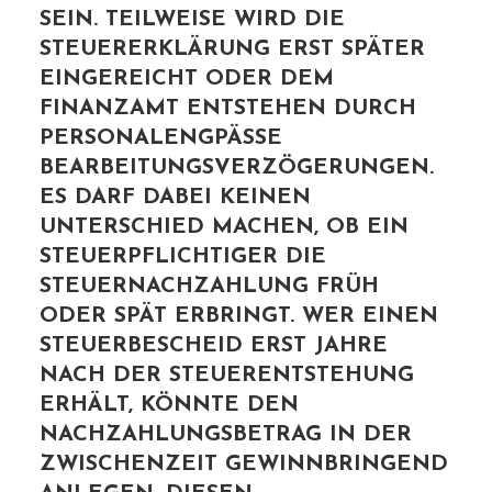
N. TEILWEISE WIRD DIE STE
UERERKLÄRUNG ERST SPÄTER EIN
GEREICHT ODER DEM FIN
ANZAMT ENTSTEHEN DURCH PER
SONALENGPÄSSE BEA
RBEITUNGSVERZÖGERUNGEN. ES
DARF DABEI KEINEN UNT
ERSCHIED MACHEN, OB EIN STE
UERPFLICHTIGER DIE STE
UERNACHZAHLUNG FRÜH ODE
R SPÄT ERBRINGT. WER EINEN STE
UERBESCHEID ERST JAHRE NAC
H DER STEUERENTSTEHUNG ERH
ÄLT, KÖNNTE DEN NAC
HZAHLUNGSBETRAG IN DER ZWI
SCHENZEIT GEWINNBRINGEND ANL