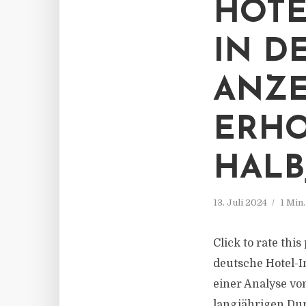
HOTE
IN D
ANZE
ERHO
HALB
13. Juli 2024
1 Min
Click to rate thi
deutsche Hotel-I
einer Analyse vo
langjährigen Dur