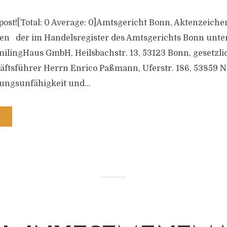
s post![Total: 0 Average: 0]Amtsgericht Bonn, Aktenzeiche
en der im Handelsregister des Amtsgerichts Bonn unt
ilingHaus GmbH, Heilsbachstr. 13, 53123 Bonn, gesetzli
äftsführer Herrn Enrico Paßmann, Uferstr. 186, 53859
ungsunfähigkeit und...