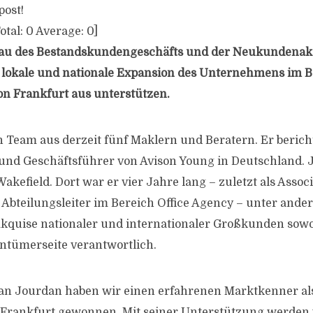
post!
otal:
0
Average:
0
]
u des Bestandskundengeschäfts und der Neukundenakqu
 lokale und nationale Expansion des Unternehmens im Be
on Frankfurt aus unterstützen.
in Team aus derzeit fünf Maklern und Beratern. Er berich
l und Geschäftsführer von Avison Young in Deutschland
kefield. Dort war er vier Jahre lang – zuletzt als Assoc
r Abteilungsleiter im Bereich Office Agency – unter ande
quise nationaler und internationaler Großkunden sowo
entümerseite verantwortlich.
tian Jourdan haben wir einen erfahrenen Marktkenner al
n Frankfurt gewonnen. Mit seiner Unterstützung werden 