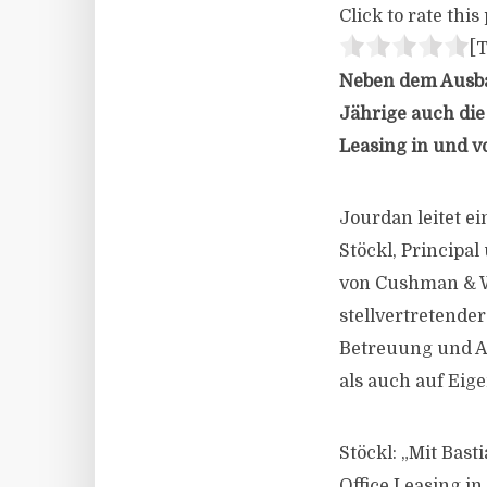
Click to rate this 
[T
Neben dem Ausba
Jährige auch die
Leasing in und v
Jourdan leitet e
Stöckl, Principa
von Cushman & Wa
stellvertretende
Betreuung und Ak
als auch auf Eig
Stöckl: „Mit Bas
Office Leasing i