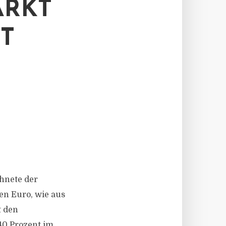
ARKT
T
chnete der
en Euro, wie aus
t den
40 Prozent im