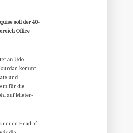
ise soll der 40-
reich Office
tet an Udo
. Jourdan kommt
iate und
rem für die
hl auf Mieter-
s neuen Head of
wir die