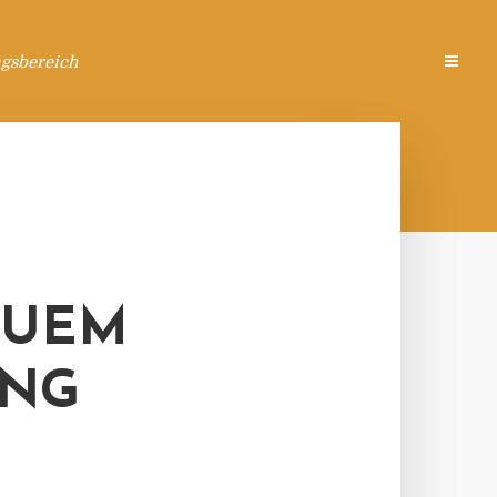
ngsbereich
EUEM
ING