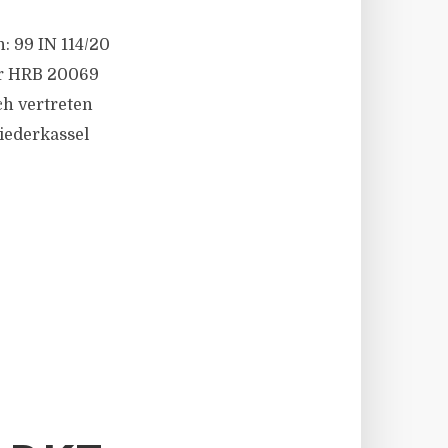
n: 99 IN 114/20
er HRB 20069
ch vertreten
 Niederkassel