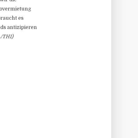
ürovermietung
raucht es
ds antizipieren
/TH1)