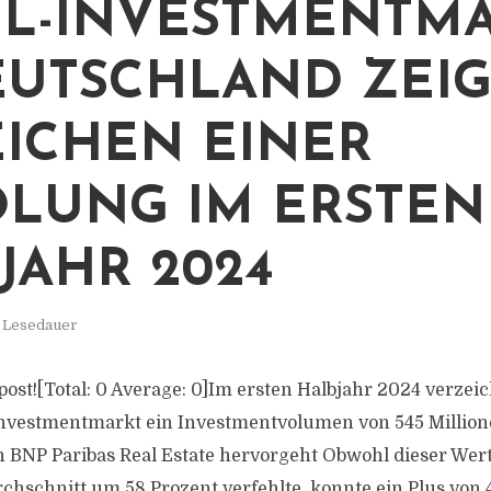
L-INVESTMENTM
EUTSCHLAND ZEIG
ICHEN EINER
LUNG IM ERSTEN
JAHR 2024
. Lesedauer
s post![Total: 0 Average: 0]Im ersten Halbjahr 2024 verzei
nvestmentmarkt ein Investmentvolumen von 545 Million
n BNP Paribas Real Estate hervorgeht Obwohl dieser Wer
chschnitt um 58 Prozent verfehlte, konnte ein Plus von 