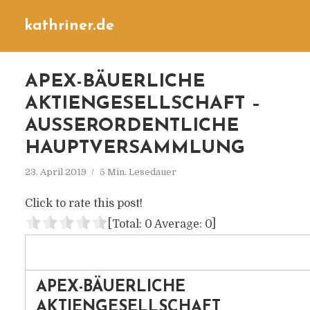
kathriner.de
APEX-BÄUERLICHE
AKTIENGESELLSCHAFT –
AUSSERORDENTLICHE H
AUPTVERSAMMLUNG
23. April 2019
5 Min. Lesedauer
Click to rate this post!
[Total:
0
Average:
0
]
APEX-BÄUERLICHE
AKTIENGESELLSCHAFT