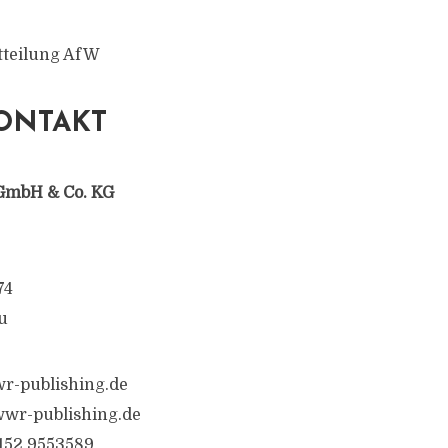
tteilung AfW
ONTAKT
GmbH & Co. KG
74
u
r-publishing.de
wr-publishing.de
6152 9553589