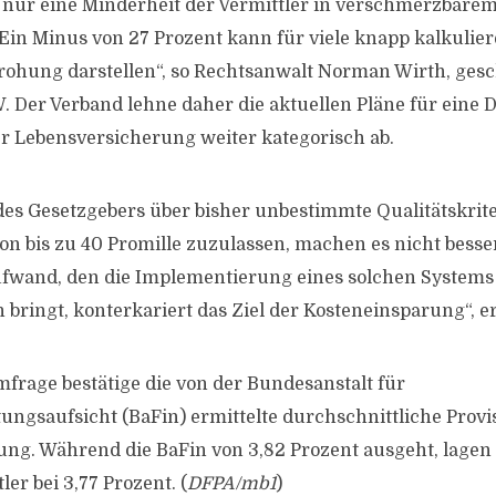
l nur eine Minderheit der Vermittler in verschmerzbar
 Ein Minus von 27 Prozent kann für viele knapp kalkulie
drohung darstellen“, so Rechtsanwalt Norman Wirth, ges
. Der Verband lehne daher die aktuellen Pläne für eine 
er Lebensversicherung weiter kategorisch ab.
des Gesetzgebers über bisher unbestimmte Qualitätskrite
on bis zu 40 Promille zuzulassen, machen es nicht bess
ufwand, den die Implementierung eines solchen Systems
h bringt, konterkariert das Ziel der Kosteneinsparung“, e
mfrage bestätige die von der Bundesanstalt für
tungsaufsicht (BaFin) ermittelte durchschnittliche Provi
ng. Während die BaFin von 3,82 Prozent ausgeht, lagen
ler bei 3,77 Prozent. (
DFPA/mb1
)