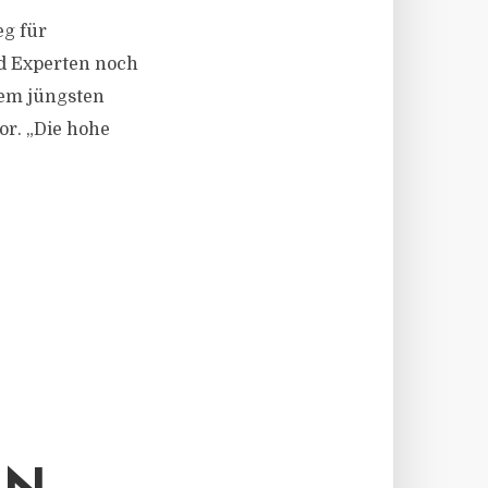
eg für
d Experten noch
dem jüngsten
r. „Die hohe