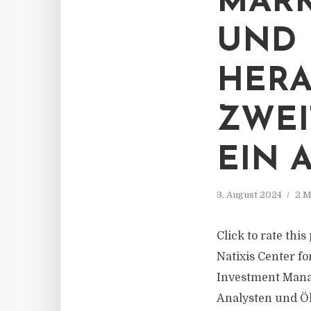
MAR
UND
HERA
ZWEI
EIN 
3. August 2024
2 M
Click to rate thi
Natixis Center fo
Investment Manag
Analysten und Ö