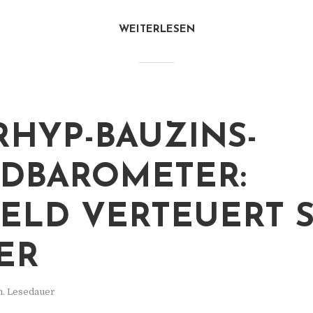
WEITERLESEN
RHYP-BAUZINS-
DBAROMETER:
ELD VERTEUERT S
ER
n. Lesedauer