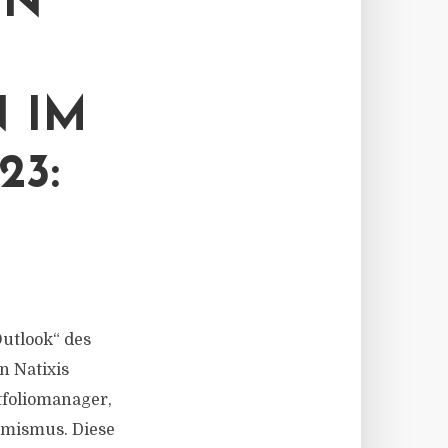
EN
 IM
23:
Outlook“ des
n Natixis
tfoliomanager,
imismus. Diese