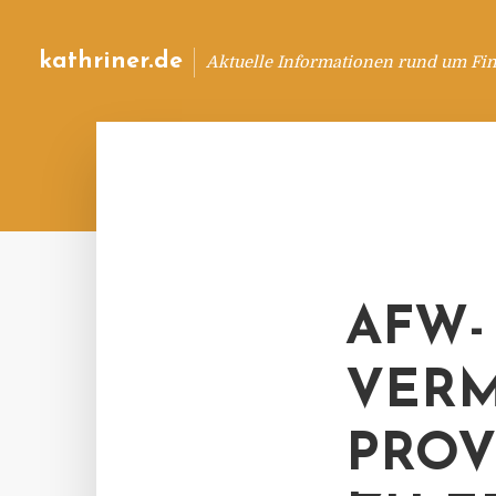
kathriner.de
Aktuelle Informationen rund um Fin
AFW-
VERM
PROV