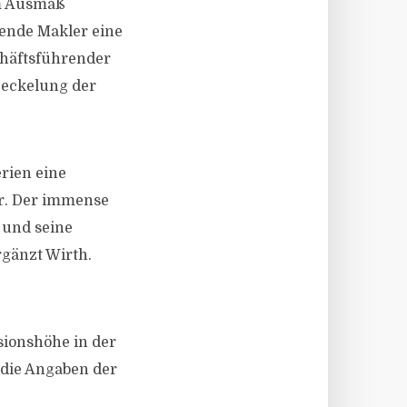
em Ausmaß
rende Makler eine
chäftsführender
Deckelung der
rien eine
er. Der immense
 und seine
rgänzt Wirth.
sionshöhe in der
 die Angaben der