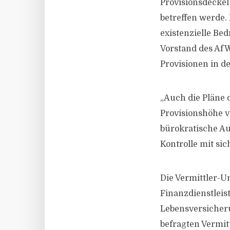
Provisionsdecke
betreffen werde.
existenzielle Be
Vorstand des AfW
Provisionen in d
„Auch die Pläne 
Provisionshöhe v
bürokratische A
Kontrolle mit sic
Die Vermittler-U
Finanzdienstleis
Lebensversicheru
befragten Vermitt