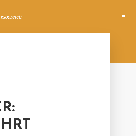
ngsbereich
R:
ÜHRT