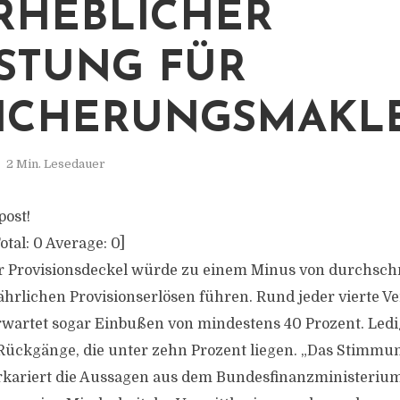
RHEBLICHER
STUNG FÜR
ICHERUNGSMAKL
2 Min. Lesedauer
post!
otal:
0
Average:
0
]
r Provisionsdeckel würde zu einem Minus von durchschn
jährlichen Provisionserlösen führen. Rund jeder vierte V
erwartet sogar Einbußen von mindestens 40 Prozent. Ledi
Rückgänge, die unter zehn Prozent liegen. „Das Stimmun
rkariert die Aussagen aus dem Bundesfinanzministerium