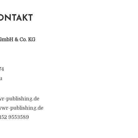
ONTAKT
GmbH & Co. KG
74
u
r-publishing.de
wr-publishing.de
6152 9553589