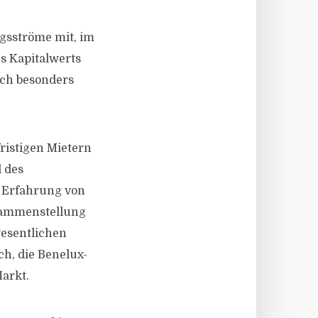
agsströme mit, im
es Kapitalwerts
rch besonders
ristigen Mietern
l des
e Erfahrung von
usammenstellung
wesentlichen
h, die Benelux-
Markt.