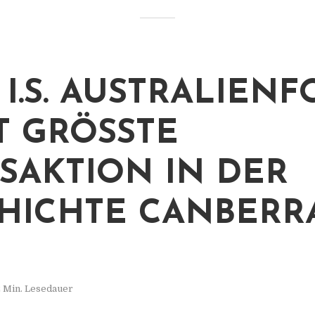
 I.S. AUSTRALIEN
 GRÖSSTE T
AKTION IN DER G
ICHTE CANBERRAS
 Min. Lesedauer