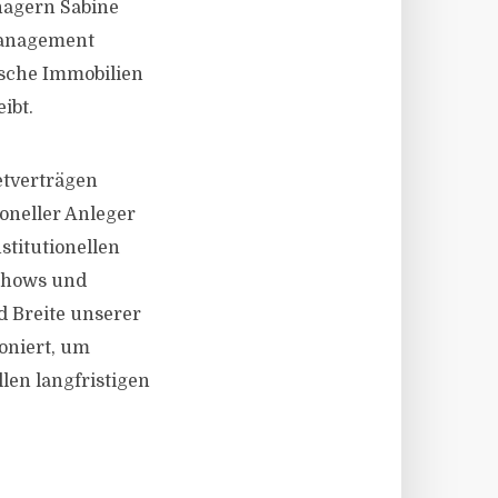
nagern Sabine
management
ische Immobilien
ibt.
etverträgen
ioneller Anleger
stitutionellen
-hows und
d Breite unserer
oniert, um
len langfristigen