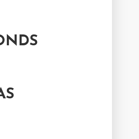
FONDS
 U