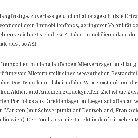
langfristige, zuverlässige und inflationsgeschützte Ertr
ventionelleren Immobilienfonds, geringerer Volatilität d
chtens zeichnet sich diese Art der Immobilienanlage du
le aus“, so ASI.
n Immobilien mit lang laufenden Mietverträgen und langf
prüfung von Mietern stellt einen wesentlichen Bestandtei
dar. Das Team kann dabei auf den Wissensstand und di
chen Aktien und Anleihen zurückgreifen. Ziel ist die Z
erten Portfolios aus Direktanlagen in Liegenschaften an 
n Märkten (mit Schwerpunkt auf Deutschland, Frankreic
dinavien). Der Fonds investiert nicht in den britischen 