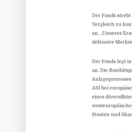
Der Fonds strebt 
Vergleich zu kon
an. „Unseres Era
defensive Merkma
Der Fonds legt i
an. Die Bonitäts
Anlageprozesses 
ASI bei europäis
eines diversifizi
westeuropäische
Staaten und Skan