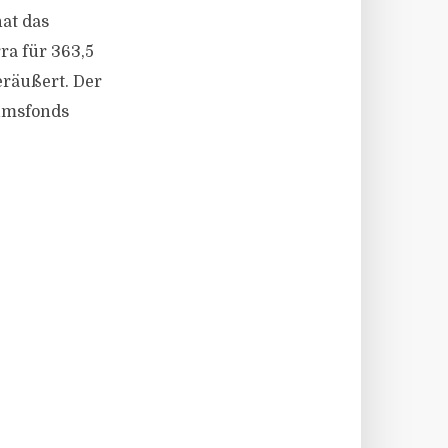
hat das
ra für 363,5
eräußert. Der
umsfonds