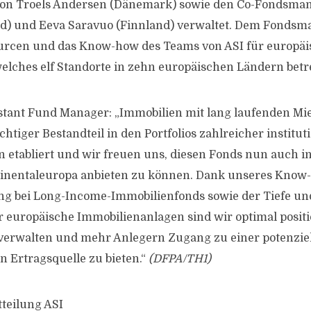
von Troels Andersen (Dänemark) sowie den Co-Fondsma
nd) und Eeva Saravuo (Finnland) verwaltet. Dem Fonds
ourcen und das Know-how des Teams von ASI für europä
elches elf Standorte in zehn europäischen Ländern betre
istant Fund Manager: „Immobilien mit lang laufenden Mi
chtiger Bestandteil in den Portfolios zahlreicher institut
n etabliert und wir freuen uns, diesen Fonds nun auch in
tinentaleuropa anbieten zu können. Dank unseres Know
g bei Long-Income-Immobilienfonds sowie der Tiefe un
 europäische Immobilienanlagen sind wir optimal positi
verwalten und mehr Anlegern Zugang zu einer potenziel
n Ertragsquelle zu bieten.“
(DFPA/TH1)
tteilung ASI