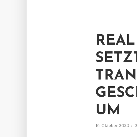
REAL
SETZT
RANS
ESCH
M
16. Oktober 2022
2