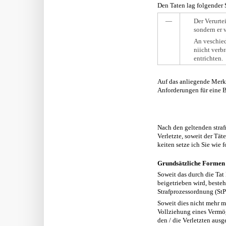
Den Taten lag folgender 
―
Der Verurte
sondern er 
An veschied
niicht verb
entrichten.
Auf das anliegende Merk
Anforderungen für eine Be
Nach den geltenden straf
Verletzte, soweit der Tä
keiten setze ich Sie wie 
Grundsätzliche Formen 
Soweit das durch die Tat
beigetrieben wird, beste
Strafprozessordnung (StP
Soweit dies nicht mehr m
Vollziehung eines Vermög
den / die Verletzten ausg