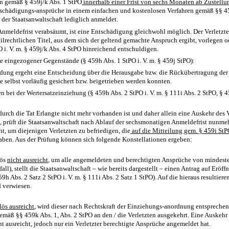
nn gemäß § 459j/k Abs. 1 StPO
innerhalb einer Frist von sechs Monaten ab Zustellu
schädigungs-ansprüche in einem einfachen und kostenlosen Verfahren gemäß §§ 45
 der Staatsanwaltschaft lediglich anmeldet.
nmeldefrist verabsäumt, ist eine Entschädigung gleichwohl möglich. Der Verletzte
ilrechtlichen Titel, aus dem sich der geltend gemachte Anspruch ergibt, vorlegen o
i. V. m. § 459j/k Abs. 4 StPO hinreichend entschuldigen.
 eingezogener Gegenstände (§ 459h Abs. 1 StPO i. V. m. § 459j StPO):
ung ergeht eine Entscheidung über die Herausgabe bzw. die Rückübertragung de
e selbst vorläufig gesichert bzw. beigetrieben werden konnten.
n bei der Wertersatzeinziehung (§ 459h Abs. 2 StPO i. V. m. § 111i Abs. 2 StPO, §
durch die Tat Erlangte nicht mehr vorhanden ist und daher allein eine Auskehr des 
, prüft die Staatsanwaltschaft nach Ablauf der sechsmonatigen Anmeldefrist nunme
t, um diejenigen Verletzten zu befriedigen, die
auf die Mitteilung gem. § 459i StP
ben. Aus der Prüfung können sich folgende Konstellationen ergeben:
lös
nicht ausreicht
, um alle angemeldeten und berechtigten Ansprüche von mindeste
all), stellt die Staatsanwaltschaft – wie bereits dargestellt – einen Antrag auf Eröff
h Abs. 2 Satz 2 StPO i. V. m. § 111i Abs. 2 Satz 1 StPO). Auf die hieraus resultierend
d verwiesen.
lös ausreicht
, wird dieser nach Rechtskraft der Einziehungs-anordnung entspreche
gemäß §§ 459k Abs. 1, Abs. 2 StPO an den / die Verletzten ausgekehrt. Eine Auskehr
t ausreicht, jedoch nur ein Verletzter berechtigte Ansprüche angemeldet hat.