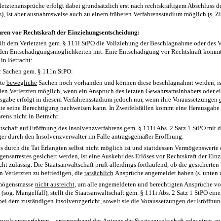
etztenansprüche erfolgt dabei grundsätzlich erst nach rechtskräftigem Abschluss des
ts), ist aber ausnahmsweise auch zu einem früheren Verfahrensstadium möglich (s. Zif
ren vor Rechtskraft der Einziehungsentscheidung:
eilt dem Verletzten gem. § 111l StPO die Vollziehung der Beschlagnahme oder des 
nden Entschädigungsmöglichkeiten mit. Eine Entschädigung vor Rechtskraft kommt 
in Betracht:
r Sachen gem. § 111n StPO:
gte
bewegliche
Sachen noch vorhanden und können diese beschlagnahmt werden, is
en Verletzten möglich, wenn ein Anspruch des letzten Gewahrsamsinhabers oder ei
sgabe erfolgt in diesem Verfahrensstadium jedoch nur, wenn ihre Voraussetzungen
tzte seine Berechtigung nachweisen kann. In Zweifelsfällen kommt eine Herausgabe 
rens nicht in Betracht.
ltschaft auf Eröffnung des Insolvenzverfahrens gem. § 111i Abs. 2 Satz 1 StPO mit d
er durch den Insolvenzverwalter im Falle antragsgemäßer Eröffnung:
s durch die Tat Erlangten selbst nicht möglich ist und stattdessen Vermögenswerte 
ensarrestes gesichert werden, ist eine Auskehr des Erlöses vor Rechtskraft der E
cht zulässig. Die Staatsanwaltschaft prüft allerdings fortlaufend, ob die gesichert
n Verletzten zu befriedigen, die
tatsächlich
Ansprüche angemeldet haben (s. unten zu 
rmögensmasse
nicht ausreicht
, um alle angemeldeten und berechtigten Ansprüche v
 (sog. Mangelfall), stellt die Staatsanwaltschaft gem. § 111i Abs. 2 Satz 1 StPO ein
bei dem zuständigen Insolvenzgericht, soweit sie die Voraussetzungen der Eröffnun
Insolvenzverfahren – entsprechend des Antrags der Staatsanwaltschaft oder eines an