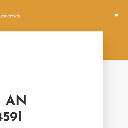
ngsbereich
G AN
I A