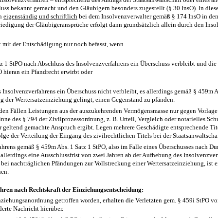
uss bekannt gemacht und den Gläubigern besonders zugestellt (§ 30 InsO). In dies
ch
eigenständig und schriftlich
bei dem Insolvenzverwalter gemäß § 174 InsO in de
iedigung der Gläubigeransprüche erfolgt dann grundsätzlich allein durch den Inso
st mit der Entschädigung nur noch befasst, wenn
 1 StPO nach Abschluss des Insolvenzverfahrens ein Überschuss verbleibt und die 
 hieran ein Pfandrecht erwirbt oder
 Insolvenzverfahrens ein Überschuss nicht verbleibt, es allerdings gemäß § 459m
ng der Wertersatzeinziehung gelingt, einen Gegenstand zu pfänden.
eiden Fällen Leistungen aus der auszukehrenden Vermögensmasse nur gegen Vorlage
inne des § 794 der Zivilprozessordnung, z. B. Urteil, Vergleich oder notarielles Sc
er geltend gemachte Anspruch ergibt. Legen mehrere Geschädigte entsprechende Tite
lge der Verteilung der Eingang des zivilrechtlichen Titels bei der Staatsanwaltschaf
hrens gemäß § 459m Abs. 1 Satz 1 StPO, also im Falle eines Überschusses nach Du
 allerdings eine Ausschlussfrist von zwei Jahren ab der Aufhebung des Insolvenzver
bei nachträglichen Pfändungen zur Vollstreckung einer Wertersatzeinziehung, ist ei
hen.
hren nach Rechtskraft der Einziehungsentscheidung:
Einziehungsanordnung getroffen worden, erhalten die Verletzten gem. § 459i StPO vo
erte Nachricht hierüber.