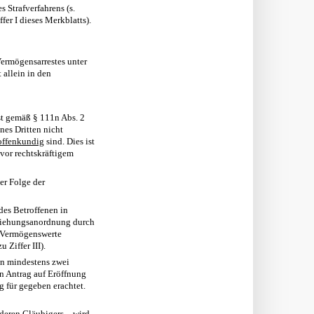
 Strafverfahrens (s.
fer I dieses Merkblatts).
Vermögensarrestes unter
allein in den
t gemäß § 111n Abs. 2
nes Dritten nicht
offenkundig
sind. Dies ist
vor rechtskräftigem
er Folge der
des Betroffenen in
inziehungsanordnung durch
en Vermögenswerte
Ziffer III).
on mindestens zwei
en Antrag auf Eröffnung
g für gegeben erachtet.
deren Gläubigers -, wird