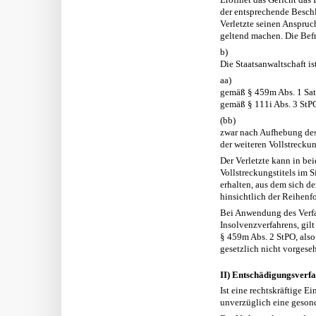
der entsprechende Beschl
Verletzte seinen Anspru
geltend machen. Die Befr
b)
Die Staatsanwaltschaft i
aa)
gemäß § 459m Abs. 1 Satz
gemäß § 111i Abs. 3 StPO
(bb)
zwar nach Aufhebung des
der weiteren Vollstrecku
Der Verletzte kann in b
Vollstreckungstitels im S
erhalten, aus dem sich d
hinsichtlich der Reihenfo
Bei Anwendung des Verfa
Insolvenzverfahrens, gilt
§ 459m Abs. 2 StPO, also 
gesetzlich nicht vorgese
II) Entschädigungsverfa
Ist eine rechtskräftige 
unverzüglich eine gesond