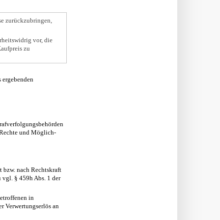
ese zurückzubringen,
heitswidrig vor, die
aufpreis zu
s ergebenden
Strafverfolgungsbehörden
n Rechte und Möglich-
t bzw. nach Rechtskraft
 vgl. § 459h Abs. 1 der
etroffenen in
er Verwertungserlös an