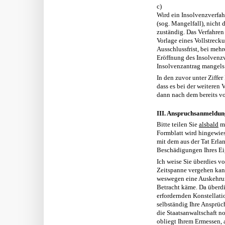
c)
Wird ein Insolvenzverfa
(sog. Mangelfall), nicht 
zuständig. Das Verfahren
Vorlage eines Vollstreck
Ausschlussfrist, bei mehr
Eröffnung des Insolvenzv
Insolvenzantrag mangels
In den zuvor unter Ziffer
dass es bei der weiteren
dann nach dem bereits vo
III. Anspruchsanmeldun
Bitte teilen Sie
alsbald
mi
Formblatt wird hingewi
mit dem aus der Tat Erlan
Beschädigungen Ihres Ei
Ich weise Sie überdies vo
Zeitspanne vergehen kann
weswegen eine Auskehrun
Betracht käme. Da überdie
erfordernden Konstellati
selbständig Ihre Ansprü
die Staatsanwaltschaft no
obliegt Ihrem Ermessen, 