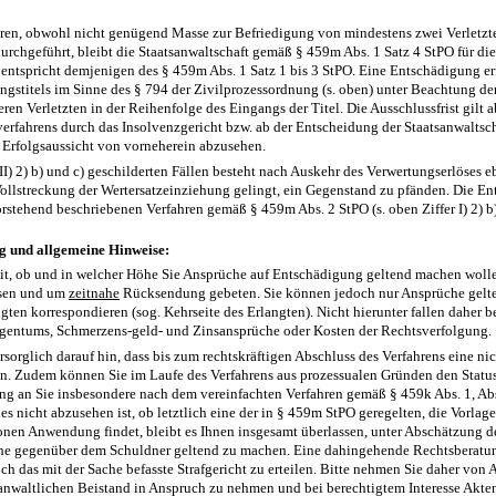
hren, obwohl nicht genügend Masse zur Befriedigung von mindestens zwei Verletzte
durchgeführt, bleibt die Staatsanwaltschaft gemäß § 459m Abs. 1 Satz 4 StPO für di
 entspricht demjenigen des § 459m Abs. 1 Satz 1 bis 3 StPO. Eine Entschädigung er
ungstitels im Sinne des § 794 der Zivilprozessordnung (s. oben) unter Beachtung de
eren Verletzten in der Reihenfolge des Eingangs der Titel. Die Ausschlussfrist gilt
erfahrens durch das Insolvenzgericht bzw. ab der Entscheidung der Staatsanwaltsc
 Erfolgsaussicht von vorneherein abzusehen.
 II) 2) b) und c) geschilderten Fällen besteht nach Auskehr des Verwertungserlöses e
 Vollstreckung der Wertersatzeinziehung gelingt, ein Gegenstand zu pfänden. Die En
rstehend beschriebenen Verfahren gemäß § 459m Abs. 2 StPO (s. oben Ziffer I) 2) b)
g und allgemeine Hinweise:
t, ob und in welcher Höhe Sie Ansprüche auf Entschädigung geltend machen wolle
esen und um
zeitnahe
Rücksendung gebeten. Sie können jedoch nur Ansprüche gelte
gten korrespondieren (sog. Kehrseite des Erlangten). Nicht hierunter fallen daher b
gentums, Schmerzens-geld- und Zinsansprüche oder Kosten der Rechtsverfolgung.
rsorglich darauf hin, dass bis zum rechtskräftigen Abschluss des Verfahrens eine ni
. Zudem können Sie im Laufe des Verfahrens aus prozessualen Gründen den Status 
g an Sie insbesondere nach dem vereinfachten Verfahren gemäß § 459k Abs. 1, Abs
s nicht abzusehen ist, ob letztlich eine der in § 459m StPO geregelten, die Vorlage
onen Anwendung findet, bleibt es Ihnen insgesamt überlassen, unter Abschätzung d
che gegenüber dem Schuldner geltend zu machen. Eine dahingehende Rechtsberatu
ch das mit der Sache befasste Strafgericht zu erteilen. Bitte nehmen Sie daher von
anwaltlichen Beistand in Anspruch zu nehmen und bei berechtigtem Interesse Akten