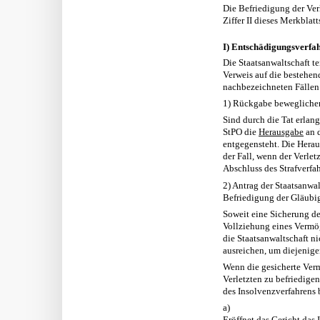
Die Befriedigung der Verl
Ziffer II dieses Merkblat
I) Entschädigungsverfah
Die Staatsanwaltschaft t
Verweis auf die bestehe
nachbezeichneten Fällen 
1) Rückgabe bewegliche
Sind durch die Tat erlan
StPO die
Herausgabe
an d
entgegensteht. Die Herau
der Fall, wenn der Verle
Abschluss des Strafverfah
2) Antrag der Staatsanwa
Befriedigung der Gläubig
Soweit eine Sicherung de
Vollziehung eines Vermög
die Staatsanwaltschaft ni
ausreichen, um diejenige
Wenn die gesicherte Ve
Verletzten zu befriedigen
des Insolvenzverfahrens 
a)
Eröffnet das Gericht das 