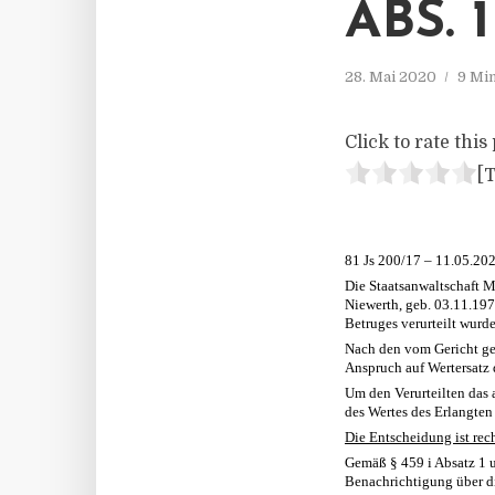
BS. 1
28. Mai 2020
9 Mi
Click to rate this 
[T
81 Js 200/17 – 11.05.20
Die Staatsanwaltschaft M
Niewerth, geb. 03.11.19
Betruges verurteilt wurde
Nach den vom Gericht get
Anspruch auf Wertersatz d
Um den Verurteilten das 
des Wertes des Erlangte
Die Entscheidung ist rec
Gemäß § 459 i Absatz 1 u
Benachrichtigung über d