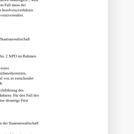
em Fall muss der
m Insolvenzverfahren
lvenzverwalter.
Staatsanwaltschaft
 Abs. 2 StPO im Rahmen
 eines
huldanerkenntnis,
l vor, so entscheidet
t.
rchführung des
fahrens. Für den Fall des
ne derartige Frist
n der Staatsanwaltschaft