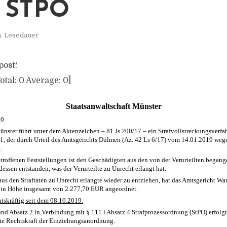
 STPO
n. Lesedauer
post!
otal:
0
Average:
0
]
Staatsanwaltschaft Münster
20
ünster führt unter dem Aktenzeichen – 81 Js 200/17 – ein Strafvollstreckungsverf
71, der durch Urteil des Amtsgerichts Dülmen (Az. 42 Ls 6/17) vom 14.01.2019 we
.
roffenen Feststellungen ist den Geschädigten aus den von der Verurteilten begange
essen entstanden, was der Verurteilte zu Unrecht erlangt hat.
aus den Straftaten zu Unrecht erlangte wieder zu entziehen, hat das Amtsgericht W
n in Höhe insgesamt von 2.277,70 EUR angeordnet.
htskräftig seit dem 08.10.2019.
nd Absatz 2 in Verbindung mit § 111 l Absatz 4 Strafprozessordnung (StPO) erfolgt
ie Rechtskraft der Einziehungsanordnung.