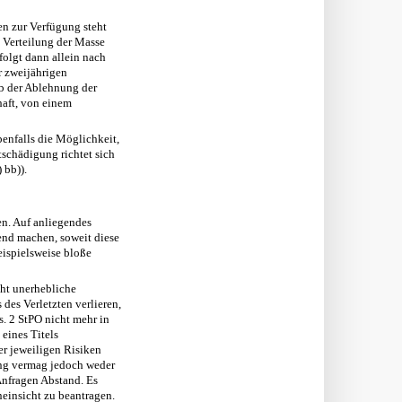
n zur Verfügung steht
e Verteilung der Masse
folgt dann allein nach
r zweijährigen
 ab der Ablehnung der
haft, von einem
benfalls die Möglichkeit,
tschädigung richtet sich
 bb)).
n. Auf anliegendes
nd machen, soweit diese
eispielsweise bloße
cht unerhebliche
des Verletzten verlieren,
. 2 StPO nicht mehr in
 eines Titels
er jeweiligen Risiken
ng vermag jedoch weder
 Anfragen Abstand. Es
einsicht zu beantragen.