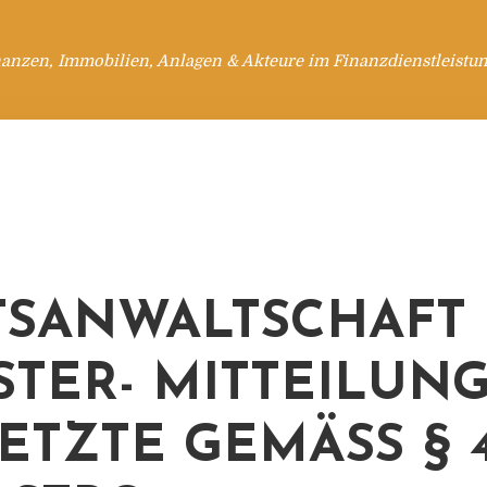
anzen, Immobilien, Anlagen & Akteure im Finanzdienstleistu
TSANWALTSCHAFT
TER- MITTEILUN
TZTE GEMÄSS § 459