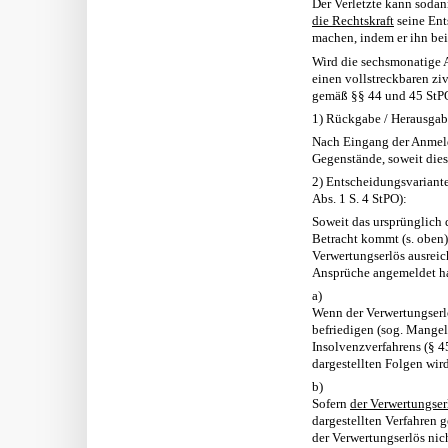
Der Verletzte kann soda
die Rechtskraft
seine Ent
machen, indem er ihn bei
Wird die sechsmonatige A
einen vollstreckbaren ziv
gemäß §§ 44 und 45 StPO 
1) Rückgabe / Herausgabe
Nach Eingang der Anmeld
Gegenstände, soweit dies
2) Entscheidungsvariante
Abs. 1 S. 4 StPO):
Soweit das ursprünglich 
Betracht kommt (s. oben)
Verwertungserlös ausreich
Ansprüche angemeldet ha
a)
Wenn der Verwertungser
befriedigen (sog. Mangelf
Insolvenzverfahrens (§ 459
dargestellten Folgen wir
b)
Sofern
der Verwertungser
dargestellten Verfahren 
der Verwertungserlös nich