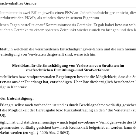
Sachverhalt zu Grunde:
ilte mietete in zwei Fällen jeweils einen PKW an. Jedoch beabsichtigte er nicht, di
verfuhr mit den PKW’s, als stünden diese in seinem Eigentum.
enen Tagen bestellte er auf Kommissionsbasis Getränke. Er gab babei bewusst wahr
rauchten Getränke zu einem späteren Zeitpunkt wieder zurück zu bringen und den K
blatt, in welchem die verschiedenen Entschädigungsver-fahren und die sich hierau
friedigung von Ver-letzten dargestellt sind, weise ich hin.
Merkblatt für die Entschädigung von Verletzten von Straftaten im
strafrechtlichen Ermittlungs- und Strafverfahren:
rechtlichen bzw. strafprozessualen Regelungen besteht die Möglichkeit, dass die 
ter etwas aus der Tat erlangt hat, entschädigen. Über Ihre diesbezüglich bestehende
folgt in Kenntnis:
der Entschädigung:
 Erlangte selbst noch vorhanden ist und es durch Beschlagnahme vorläufig gesicher
ht die Möglichkeit der Herausgabe bzw. Rückübertragung an den / die Verletzten (zu
O)).
öglich ist und stattdessen sonstige – auch legal erworbene – Vermögenswerte des B
ensarrestes vorläufig gesichert bzw. nach Rechtskraft beigetrieben werden, kann d
ekehrt werden (zu vgl. § 459h Abs. 2 StPO).