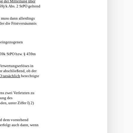
ng der Mitteilung über
9j/k Abs. 2 StPO geltend
 muss dann allerdings
der die Fristversäumnis
r eingezogenen
 459k StPO bzw. § 459m
Verwertungserlöses in
hr abschließend, ob der
O tatsächlich
berechtigte
ns zwei Verletzten zu
nung des
en, unter Ziffer I) 2)
nd dem vorstehend
 erfolgt auch dann, wenn